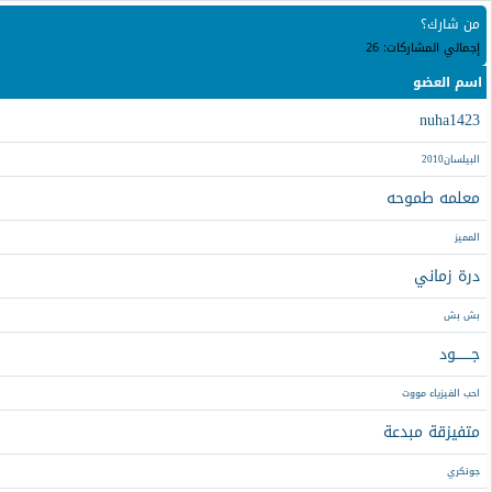
من شارك؟
إجمالي المشاركات: 26
اسم العضو
nuha1423
البيلسان2010
معلمه طموحه
المميز
درة زماني
بش بش
جـــــــود
احب الفيزياء مووت
متفيزقة مبدعة
جونكري