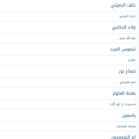
خلف الجميلي
عادل الثبيتي
ولاء الحكمي
منة الله عسل
شموس المجد
الهَياء
شعاع نور
ناصر اللحياني
بهجة العلوم
‏● مدۈخـۂ خ‘ـَـڷق اْڷڷـۂ
ياسمين
فراشة الرياضيات
ام النووووون