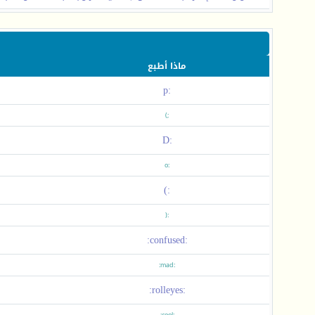
ماذا أطبع
:p
;)
:D
:o
:)
:(
:confused:
:mad:
:rolleyes: