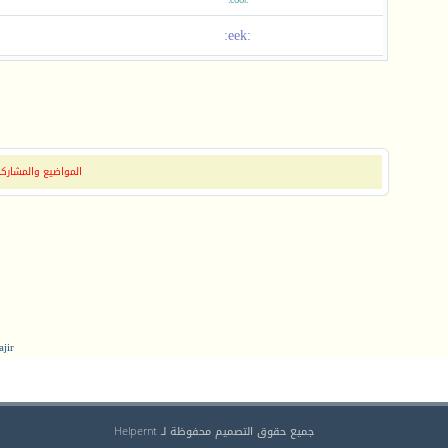
:cool:
:eek:
المواضيع والمشاركات
jir
جميع حقوق التصميم محفوظة لـ Helpernt