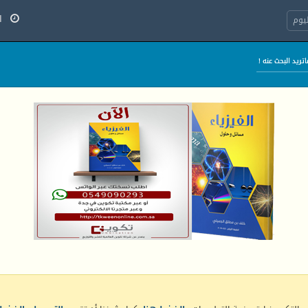
السب
يوم