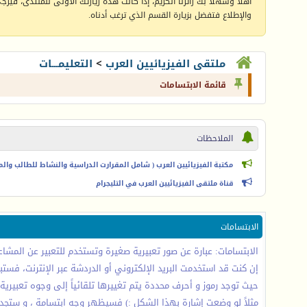
أهلا وسهلا بك زائرنا الكريم، إذا كانت هذه زيارتك الأولى للمنتدى، فيرجى 
والإطلاع فتفضل بزيارة القسم الذي ترغب أدناه.
ملتقى الفيزيائيين العرب
>
التعليمـــات
قائمة الابتسامات
الملاحظات
مكتبة الفيزيائيين العرب ( شامل المقرارت الدراسية والنشاط للطالب والمعل
قناة ملتقى الفيزيائيين العرب في التليجرام
الابتسامات
الابتسامات: عبارة عن صور تعبيرية صغيرة وتستخدم للتعبير عن المشاعر 
إن كنت قد استخدمت البريد الإلكتروني أو الدردشة عبر الإنترنت، فستب
حيث توجد رموز و أحرف محددة يتم تغييرها تلقائياً إلى وجوه تعبيرية 
مثلاً لو وضعت إشارة بهذا الشكل :) فسيظهر وجه ابتسامة ، و ستجد 