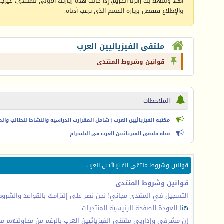
أهلا وسهلا بك زائرنا الكريم، إذا كانت هذه زيارتك الأولى للمنتدى، فيرجى 
والإطلاع فتفضل بزيارة القسم الذي ترغب أدناه.
ملتقى الفيزيائيين العرب
قوانين وشروط المنتدى
الملاحظات
مكتبة الفيزيائيين العرب ( شامل المقرارت الدراسية والنشاط للطالب والمعل
قناة ملتقى الفيزيائيين العرب في التليجرام
قوانين وشروط ملتقى الفيزيائيين العرب
قوانين وشروط المنتدى
التسجيل في المنتدى مجاني! نحن نصر على إلتزامك بالقواعد والشروط و
هنا
للعودة للصفحة الرئيسية للمنتديات.
إن مشرفي وإداريي ملتقى الفيزيائيين العرب بالرغم من محاولتهم م