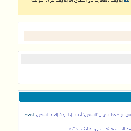
هنا
إذا رغبت بالمشاركة في المنتدى، أما إذا رغبت بقراءة المواضيع
' واضغط على زر 'التسجيل' أدناه. إذا اردت إلغاء التسجيل,
اضغط
ع المواضيع تعبر عن وجهة نظر كاتبها