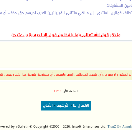
امين المشاركات
تخالف قوانين المنتدى . إن مالكي ملتقى الفيزيائيين العرب لديهم حق حذف، أو م
وتذكر قول الله تعالى ((ما يلفظ من قول إلا لديه رقيب عتيد))
 المنشورة لا تعبر عن رأي ملتقى الفيزيائيين العرب ولانتحمل أي مسؤولية قانونية حيال ذلك ويتحمل كات
الساعة الآن
12:11
الاتصال بنا
-
الأرشيف
-
الأعلى
wered by vBulletin® Copyright ©2000 - 2026, Jelsoft Enterprises Ltd.
TranZ By Almuha