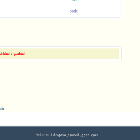
:cool:
:eek:
المواضيع والمشاركات
jir
جميع حقوق التصميم محفوظة لـ Helpernt