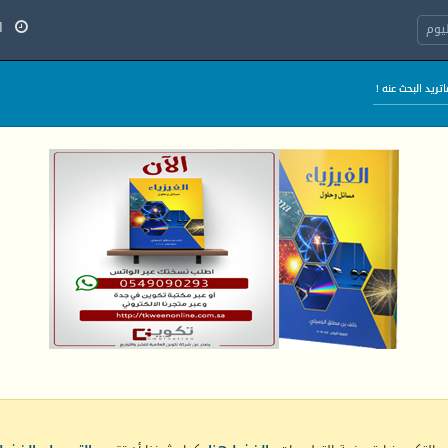
السب
يوم