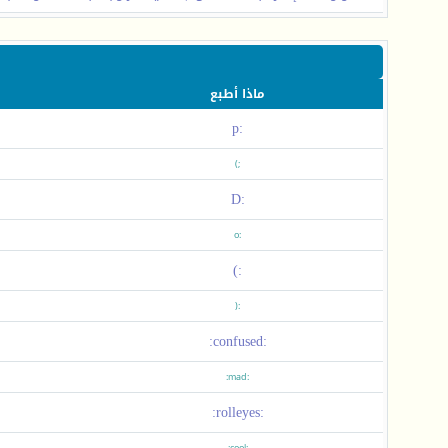
ماذا أطبع
:p
;)
:D
:o
:)
:(
:confused:
:mad:
:rolleyes: