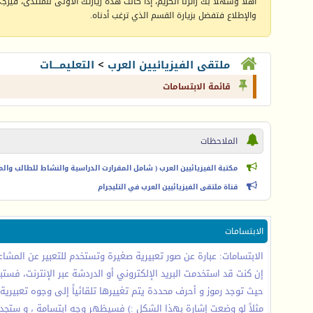
أهلا وسهلا بك زائرنا الكريم، إذا كانت هذه زيارتك الأولى للمنتدى، فيرجى 
والإطلاع فتفضل بزيارة القسم الذي ترغب أدناه.
ملتقى الفيزيائيين العرب
>
التعليمـــات
قائمة الابتسامات
الملاحظات
مكتبة الفيزيائيين العرب ( شامل المقرارت الدراسية والنشاط للطالب والمعل
قناة ملتقى الفيزيائيين العرب في التليجرام
الابتسامات
الابتسامات: عبارة عن صور تعبيرية صغيرة وتستخدم للتعبير عن المشاعر 
إن كنت قد استخدمت البريد الإلكتروني أو الدردشة عبر الإنترنت، فستب
حيث توجد رموز و أحرف محددة يتم تغييرها تلقائياً إلى وجوه تعبيرية 
مثلاً لو وضعت إشارة بهذا الشكل :) فسيظهر وجه ابتسامة ، و ستجد 