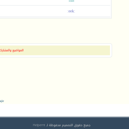
:cool:
:eek:
المواضيع والمشاركات
jir
جميع حقوق التصميم محفوظة لـ Helpernt