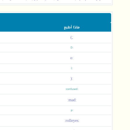
ماذا أطبع
;)
:D
:o
:)
:(
:confused:
:mad:
:p
:rolleyes: