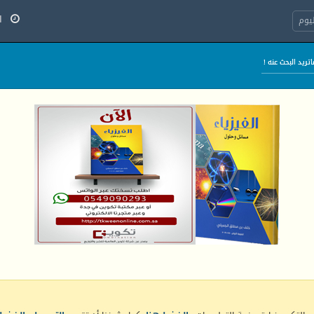
الج
يوم