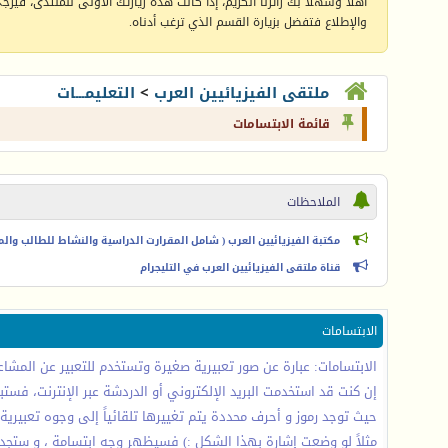
أهلا وسهلا بك زائرنا الكريم، إذا كانت هذه زيارتك الأولى للمنتدى، فيرجى 
والإطلاع فتفضل بزيارة القسم الذي ترغب أدناه.
ملتقى الفيزيائيين العرب
>
التعليمـــات
قائمة الابتسامات
الملاحظات
مكتبة الفيزيائيين العرب ( شامل المقرارت الدراسية والنشاط للطالب والمعل
قناة ملتقى الفيزيائيين العرب في التليجرام
الابتسامات
الابتسامات: عبارة عن صور تعبيرية صغيرة وتستخدم للتعبير عن المشاعر 
إن كنت قد استخدمت البريد الإلكتروني أو الدردشة عبر الإنترنت، فستب
حيث توجد رموز و أحرف محددة يتم تغييرها تلقائياً إلى وجوه تعبيرية 
مثلاً لو وضعت إشارة بهذا الشكل :) فسيظهر وجه ابتسامة ، و ستجد 