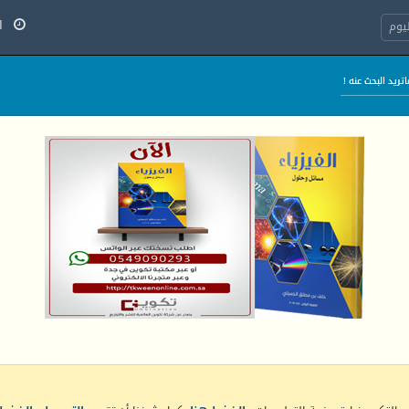
الأح
يوم