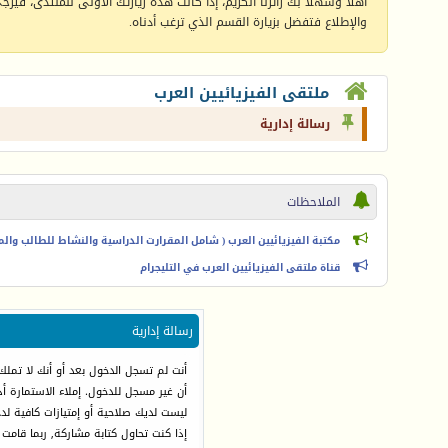
أهلا وسهلا بك زائرنا الكريم، إذا كانت هذه زيارتك الأولى للمنتدى، فيرجى 
والإطلاع فتفضل بزيارة القسم الذي ترغب أدناه.
ملتقى الفيزيائيين العرب
رسالة إدارية
الملاحظات
مكتبة الفيزيائيين العرب ( شامل المقرارت الدراسية والنشاط للطالب والمعل
قناة ملتقى الفيزيائيين العرب في التليجرام
رسالة إدارية
أنت لم تسجل الدخول بعد أو أنك لا تملك
أن غير مسجل للدخول. إملاء الاستمارة 
ليست لديك صلاحية أو إمتيازات كافية ل
إذا كنت تحاول كتابة مشاركة, ربما قامت 