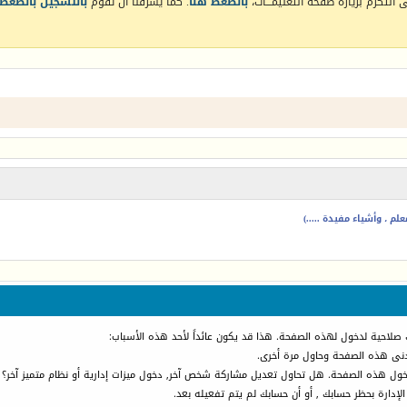
التكرم بزيارة صفحة التعليمـــات،
بالضغط هنا
. كما يشرفنا أن تقوم
بالتسجيل بالضغط 
م ، وأشياء مفيدة .....)
 صلاحية لدخول لهذه الصفحة. هذا قد يكون عائداً لأحد هذه الأسباب:
أدنى هذه الصفحة وحاول مرة أخرى.
دخول هذه الصفحة. هل تحاول تعديل مشاركة شخص آخر, دخول ميزات إدارية أو نظام متميز آخر؟
الإدارة بحظر حسابك , أو أن حسابك لم يتم تفعيله بعد.