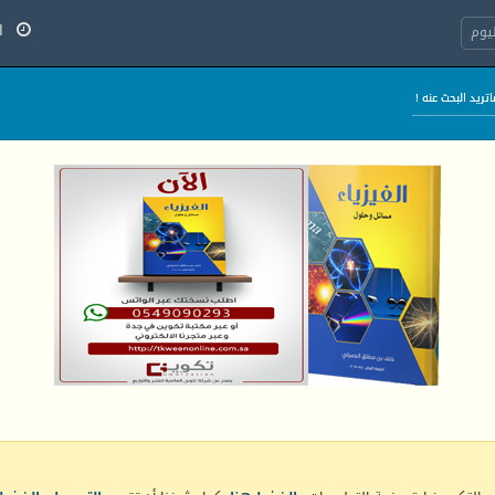
الج
يوم