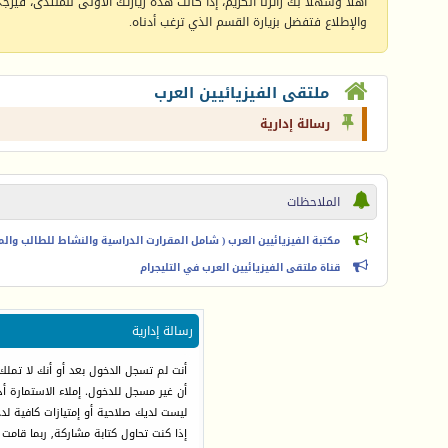
أهلا وسهلا بك زائرنا الكريم، إذا كانت هذه زيارتك الأولى للمنتدى، فيرجى 
والإطلاع فتفضل بزيارة القسم الذي ترغب أدناه.
ملتقى الفيزيائيين العرب
رسالة إدارية
الملاحظات
مكتبة الفيزيائيين العرب ( شامل المقرارت الدراسية والنشاط للطالب والمعل
قناة ملتقى الفيزيائيين العرب في التليجرام
رسالة إدارية
أنت لم تسجل الدخول بعد أو أنك لا تملك
أن غير مسجل للدخول. إملاء الاستمارة 
ليست لديك صلاحية أو إمتيازات كافية ل
إذا كنت تحاول كتابة مشاركة, ربما قامت 