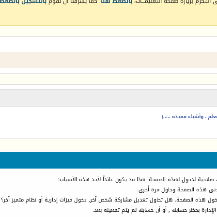
التكرم بزيارة صفحة التعليمـــات،
بالضغط هنا
. كما يشرفنا أن تقوم
بالتسجيل بالضغط 
م ، وأشياء مفيدة .....)
 صلاحية لدخول لهذه الصفحة. هذا قد يكون عائداً لأحد هذه الأسباب:
أدنى هذه الصفحة وحاول مرة أخرى.
دخول هذه الصفحة. هل تحاول تعديل مشاركة شخص آخر, دخول ميزات إدارية أو نظام متميز آخر؟
الإدارة بحظر حسابك , أو أن حسابك لم يتم تفعيله بعد.