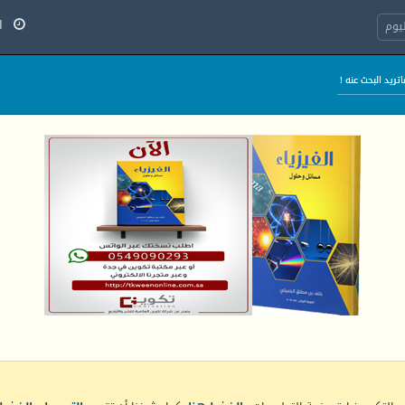
الج
يوم