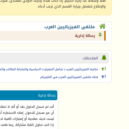
أهلا وسهلا بك زائرنا الكريم، إذا كانت هذه زيارتك الأولى للمنتدى، فيرجى 
والإطلاع فتفضل بزيارة القسم الذي ترغب أدناه.
ملتقى الفيزيائيين العرب
رسالة إدارية
الملاحظات
مكتبة الفيزيائيين العرب ( شامل المقرارت الدراسية والنشاط للطالب والمعل
قناة ملتقى الفيزيائيين العرب في التليجرام
رسالة إدارية
أنت لم تسجل الدخول بعد أو أنك لا تملك
أن غير مسجل للدخول. إملاء الاستمارة 
ليست لديك صلاحية أو إمتيازات كافية ل
إذا كنت تحاول كتابة مشاركة, ربما قامت 