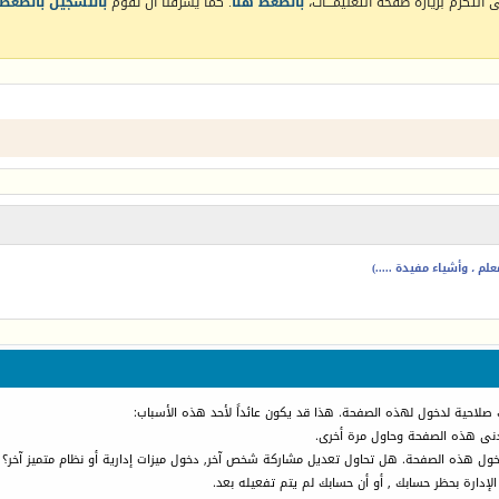
التكرم بزيارة صفحة التعليمـــات،
بالضغط هنا
. كما يشرفنا أن تقوم
بالتسجيل بالضغط 
م ، وأشياء مفيدة .....)
 صلاحية لدخول لهذه الصفحة. هذا قد يكون عائداً لأحد هذه الأسباب:
أدنى هذه الصفحة وحاول مرة أخرى.
دخول هذه الصفحة. هل تحاول تعديل مشاركة شخص آخر, دخول ميزات إدارية أو نظام متميز آخر؟
الإدارة بحظر حسابك , أو أن حسابك لم يتم تفعيله بعد.