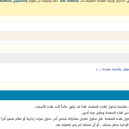
التكرم بزيارة صفحة التعليمـــات،
بالضغط هنا
. كما يشرفنا أن تقوم
بالتسجيل بالضغط 
م ، وأشياء مفيدة .....)
 صلاحية لدخول لهذه الصفحة. هذا قد يكون عائداً لأحد هذه الأسباب:
أدنى هذه الصفحة وحاول مرة أخرى.
دخول هذه الصفحة. هل تحاول تعديل مشاركة شخص آخر, دخول ميزات إدارية أو نظام متميز آخر؟
الإدارة بحظر حسابك , أو أن حسابك لم يتم تفعيله بعد.