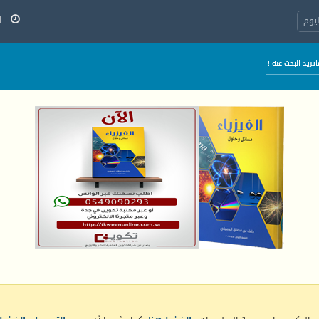
الج
يوم