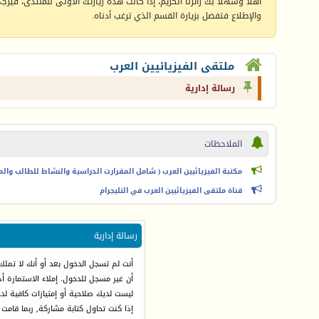
أهلا وسهلا بك زائرنا الكريم، إذا كانت هذه زيارتك الأولى للمنتدى، فيرجى 
والإطلاع فتفضل بزيارة القسم الذي ترغب أدناه.
ملتقى الفيزيائيين العرب
رسالة إدارية
الملاحظات
مكتبة الفيزيائيين العرب ( شامل المقرارت الدراسية والنشاط للطالب والمعل
قناة ملتقى الفيزيائيين العرب في التليجرام
رسالة إدارية
أنت لم تسجل الدخول بعد أو أنك لا تملك
أن غير مسجل للدخول. إملاء الاستمارة 
ليست لديك صلاحية أو إمتيازات كافية ل
إذا كنت تحاول كتابة مشاركة, ربما قامت 