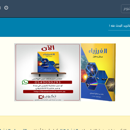
السب
يوم