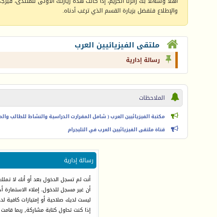
أهلا وسهلا بك زائرنا الكريم، إذا كانت هذه زيارتك الأولى للمنتدى، فيرجى 
والإطلاع فتفضل بزيارة القسم الذي ترغب أدناه.
ملتقى الفيزيائيين العرب
رسالة إدارية
الملاحظات
مكتبة الفيزيائيين العرب ( شامل المقرارت الدراسية والنشاط للطالب والمعل
قناة ملتقى الفيزيائيين العرب في التليجرام
رسالة إدارية
أنت لم تسجل الدخول بعد أو أنك لا تملك
أن غير مسجل للدخول. إملاء الاستمارة 
ليست لديك صلاحية أو إمتيازات كافية ل
إذا كنت تحاول كتابة مشاركة, ربما قامت 