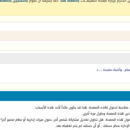
التكرم بزيارة صفحة التعليمـــات،
بالضغط هنا
. كما يشرفنا أن تقوم
بالتسجيل بالضغط 
م ، وأشياء مفيدة .....)
 صلاحية لدخول لهذه الصفحة. هذا قد يكون عائداً لأحد هذه الأسباب:
أدنى هذه الصفحة وحاول مرة أخرى.
دخول هذه الصفحة. هل تحاول تعديل مشاركة شخص آخر, دخول ميزات إدارية أو نظام متميز آخر؟
الإدارة بحظر حسابك , أو أن حسابك لم يتم تفعيله بعد.