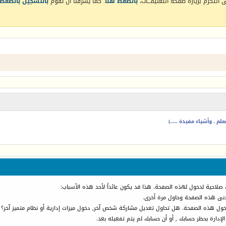
التكرم بزيارة صفحة التعليمـــات،
بالضغط هنا
. كما يشرفنا أن تقوم
بالتسجيل بالضغط 
م ، وأشياء مفيدة .....)
 صلاحية لدخول لهذه الصفحة. هذا قد يكون عائداً لأحد هذه الأسباب:
أدنى هذه الصفحة وحاول مرة أخرى.
دخول هذه الصفحة. هل تحاول تعديل مشاركة شخص آخر, دخول ميزات إدارية أو نظام متميز آخر؟
الإدارة بحظر حسابك , أو أن حسابك لم يتم تفعيله بعد.