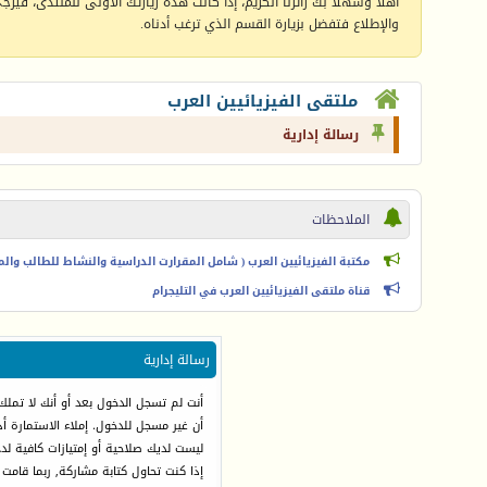
أهلا وسهلا بك زائرنا الكريم، إذا كانت هذه زيارتك الأولى للمنتدى، فيرجى 
والإطلاع فتفضل بزيارة القسم الذي ترغب أدناه.
ملتقى الفيزيائيين العرب
رسالة إدارية
الملاحظات
مكتبة الفيزيائيين العرب ( شامل المقرارت الدراسية والنشاط للطالب والمعل
قناة ملتقى الفيزيائيين العرب في التليجرام
رسالة إدارية
أنت لم تسجل الدخول بعد أو أنك لا تملك
أن غير مسجل للدخول. إملاء الاستمارة 
ليست لديك صلاحية أو إمتيازات كافية ل
إذا كنت تحاول كتابة مشاركة, ربما قامت 