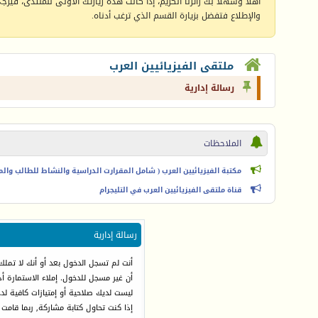
أهلا وسهلا بك زائرنا الكريم، إذا كانت هذه زيارتك الأولى للمنتدى، فيرجى 
والإطلاع فتفضل بزيارة القسم الذي ترغب أدناه.
ملتقى الفيزيائيين العرب
رسالة إدارية
الملاحظات
مكتبة الفيزيائيين العرب ( شامل المقرارت الدراسية والنشاط للطالب والمعل
قناة ملتقى الفيزيائيين العرب في التليجرام
رسالة إدارية
أنت لم تسجل الدخول بعد أو أنك لا تملك
أن غير مسجل للدخول. إملاء الاستمارة 
ليست لديك صلاحية أو إمتيازات كافية ل
إذا كنت تحاول كتابة مشاركة, ربما قامت 