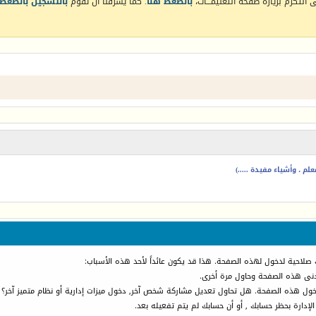
التكرم بزيارة صفحة التعليمـــات،
بالضغط هنا
. كما يشرفنا أن تقوم
بالتسجيل بالضغط 
م ، وأشياء مفيدة .....)
 صلاحية لدخول لهذه الصفحة. هذا قد يكون عائداً لأحد هذه الأسباب:
أدنى هذه الصفحة وحاول مرة أخرى.
دخول هذه الصفحة. هل تحاول تعديل مشاركة شخص آخر, دخول ميزات إدارية أو نظام متميز آخر؟
الإدارة بحظر حسابك , أو أن حسابك لم يتم تفعيله بعد.