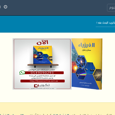
الج
يوم