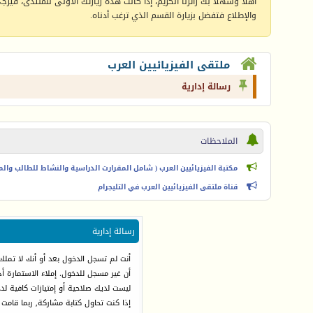
أهلا وسهلا بك زائرنا الكريم، إذا كانت هذه زيارتك الأولى للمنتدى، فيرجى 
والإطلاع فتفضل بزيارة القسم الذي ترغب أدناه.
ملتقى الفيزيائيين العرب
رسالة إدارية
الملاحظات
مكتبة الفيزيائيين العرب ( شامل المقرارت الدراسية والنشاط للطالب والمعل
قناة ملتقى الفيزيائيين العرب في التليجرام
رسالة إدارية
أنت لم تسجل الدخول بعد أو أنك لا تملك
أن غير مسجل للدخول. إملاء الاستمارة 
ليست لديك صلاحية أو إمتيازات كافية ل
إذا كنت تحاول كتابة مشاركة, ربما قامت 