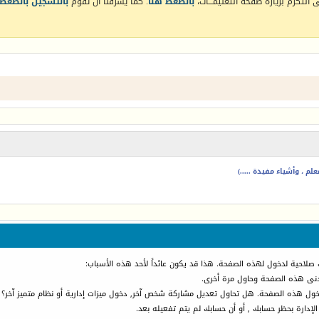
التكرم بزيارة صفحة التعليمـــات،
بالضغط هنا
. كما يشرفنا أن تقوم
بالتسجيل بالضغط 
م ، وأشياء مفيدة .....)
 صلاحية لدخول لهذه الصفحة. هذا قد يكون عائداً لأحد هذه الأسباب:
أدنى هذه الصفحة وحاول مرة أخرى.
دخول هذه الصفحة. هل تحاول تعديل مشاركة شخص آخر, دخول ميزات إدارية أو نظام متميز آخر؟
الإدارة بحظر حسابك , أو أن حسابك لم يتم تفعيله بعد.