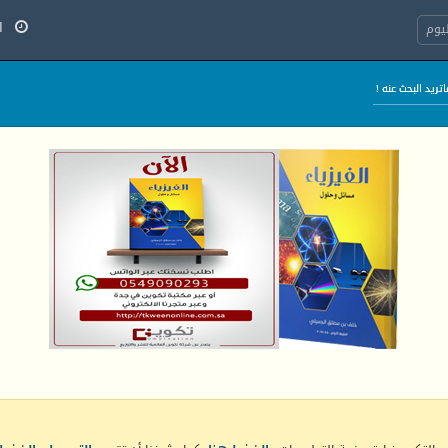
الأح
يوم