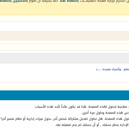
التكرم بزيارة صفحة التعليمـــات،
بالضغط هنا
. كما يشرفنا أن تقوم
بالتسجيل بالضغط 
م ، وأشياء مفيدة .....)
 صلاحية لدخول لهذه الصفحة. هذا قد يكون عائداً لأحد هذه الأسباب:
أدنى هذه الصفحة وحاول مرة أخرى.
دخول هذه الصفحة. هل تحاول تعديل مشاركة شخص آخر, دخول ميزات إدارية أو نظام متميز آخر؟
الإدارة بحظر حسابك , أو أن حسابك لم يتم تفعيله بعد.