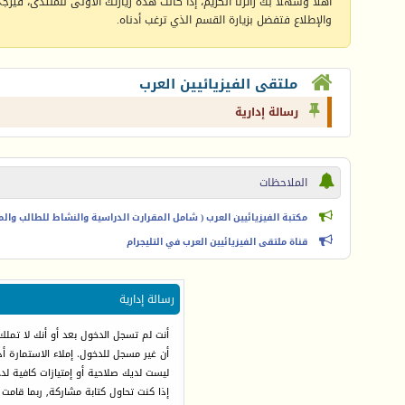
أهلا وسهلا بك زائرنا الكريم، إذا كانت هذه زيارتك الأولى للمنتدى، فيرجى 
والإطلاع فتفضل بزيارة القسم الذي ترغب أدناه.
ملتقى الفيزيائيين العرب
رسالة إدارية
الملاحظات
مكتبة الفيزيائيين العرب ( شامل المقرارت الدراسية والنشاط للطالب والمعل
قناة ملتقى الفيزيائيين العرب في التليجرام
رسالة إدارية
أنت لم تسجل الدخول بعد أو أنك لا تملك
أن غير مسجل للدخول. إملاء الاستمارة 
ليست لديك صلاحية أو إمتيازات كافية ل
إذا كنت تحاول كتابة مشاركة, ربما قامت 