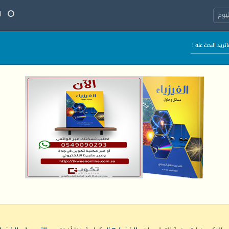
الأح
يوم