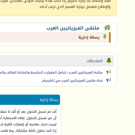
أهلا وسهلا بك زائرنا الكريم، إذا كانت هذه زيارتك الأولى للمنتدى، فيرجى 
والإطلاع فتفضل بزيارة القسم الذي ترغب أدناه.
ملتقى الفيزيائيين العرب
رسالة إدارية
الملاحظات
مكتبة الفيزيائيين العرب ( شامل المقرارت الدراسية والنشاط للطالب والمعل
قناة ملتقى الفيزيائيين العرب في التليجرام
رسالة إدارية
أنت لم تسجل الدخول بعد أو أنك لا تملك
أن غير مسجل للدخول. إملاء الاستمارة 
ليست لديك صلاحية أو إمتيازات كافية ل
إذا كنت تحاول كتابة مشاركة, ربما قامت 