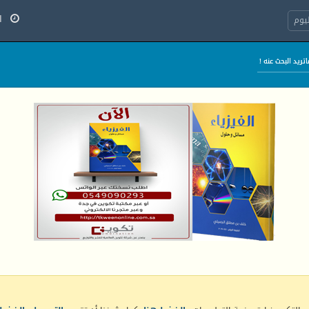
الج
يوم