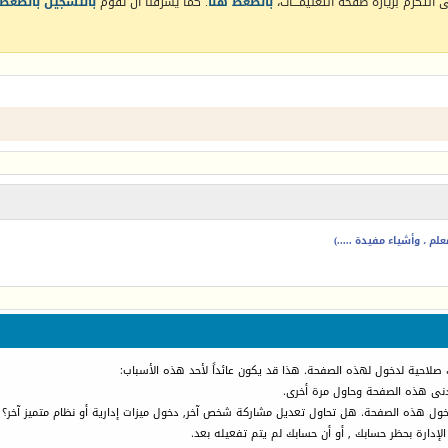
التكرم بزيارة صفحة التعليمـــات،
بالضغط هنا
. كما يشرفنا أن تقوم
بالتسجيل بالضغط 
م ، وأشياء مفيدة .....)
 صلاحية لدخول لهذه الصفحة. هذا قد يكون عائداً لأحد هذه الأسباب:
أدنى هذه الصفحة وحاول مرة أخرى.
دخول هذه الصفحة. هل تحاول تعديل مشاركة شخص آخر, دخول ميزات إدارية أو نظام متميز آخر؟
الإدارة بحظر حسابك , أو أن حسابك لم يتم تفعيله بعد.