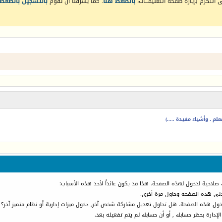
التكرم بزيارة صفحة التعليمـــات،
بالضغط هنا
. كما يشرفنا أن تقوم
بالتسجيل بالضغط 
م ، وأشياء مفيدة .....)
 صلاحية لدخول لهذه الصفحة. هذا قد يكون عائداً لأحد هذه الأسباب:
أدنى هذه الصفحة وحاول مرة أخرى.
دخول هذه الصفحة. هل تحاول تعديل مشاركة شخص آخر, دخول ميزات إدارية أو نظام متميز آخر؟
الإدارة بحظر حسابك , أو أن حسابك لم يتم تفعيله بعد.