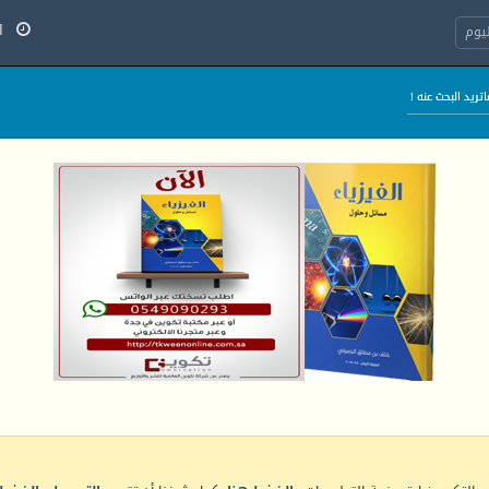
الج
يوم