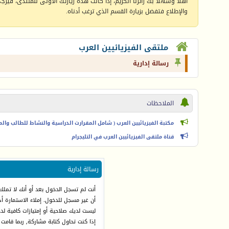
أهلا وسهلا بك زائرنا الكريم، إذا كانت هذه زيارتك الأولى للمنتدى، فيرجى 
والإطلاع فتفضل بزيارة القسم الذي ترغب أدناه.
ملتقى الفيزيائيين العرب
رسالة إدارية
الملاحظات
مكتبة الفيزيائيين العرب ( شامل المقرارت الدراسية والنشاط للطالب والمعل
قناة ملتقى الفيزيائيين العرب في التليجرام
رسالة إدارية
أنت لم تسجل الدخول بعد أو أنك لا تملك
أن غير مسجل للدخول. إملاء الاستمارة 
ليست لديك صلاحية أو إمتيازات كافية ل
إذا كنت تحاول كتابة مشاركة, ربما قامت 