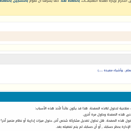
التكرم بزيارة صفحة التعليمـــات،
بالضغط هنا
. كما يشرفنا أن تقوم
بالتسجيل بالضغط 
م ، وأشياء مفيدة .....)
 صلاحية لدخول لهذه الصفحة. هذا قد يكون عائداً لأحد هذه الأسباب:
أدنى هذه الصفحة وحاول مرة أخرى.
دخول هذه الصفحة. هل تحاول تعديل مشاركة شخص آخر, دخول ميزات إدارية أو نظام متميز آخر؟
الإدارة بحظر حسابك , أو أن حسابك لم يتم تفعيله بعد.