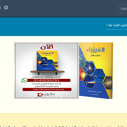
السب
يوم