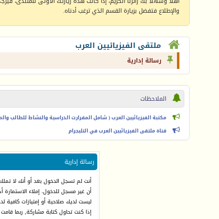
أهلا وسهلا بك زائرنا الكريم، إذا كانت هذه زيارتك الأولى للمنتدى، فيرجى 
والإطلاع فتفضل بزيارة القسم الذي ترغب أدناه.
ملتقى الفيزيائيين العرب
رسالة إدارية
الملاحظات
مكتبة الفيزيائيين العرب ( شامل المقرارت الدراسية والنشاط للطالب والمعل
قناة ملتقى الفيزيائيين العرب في التليجرام
رسالة إدارية
أنت لم تسجل الدخول بعد أو أنك لا تملك
أن غير مسجل للدخول. إملاء الاستمارة 
ليست لديك صلاحية أو إمتيازات كافية ل
إذا كنت تحاول كتابة مشاركة, ربما قامت 