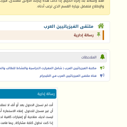
أهلا وسهلا بك زائرنا الكريم، إذا كانت هذه زيارتك الأولى للمنتدى، فيرجى 
والإطلاع فتفضل بزيارة القسم الذي ترغب أدناه.
ملتقى الفيزيائيين العرب
رسالة إدارية
الملاحظات
مكتبة الفيزيائيين العرب ( شامل المقرارت الدراسية والنشاط للطالب والمعل
قناة ملتقى الفيزيائيين العرب في التليجرام
رسالة إدارية
أنت لم تسجل الدخول بعد أو أنك لا تملك
أن غير مسجل للدخول. إملاء الاستمارة 
ليست لديك صلاحية أو إمتيازات كافية ل
إذا كنت تحاول كتابة مشاركة, ربما قامت 