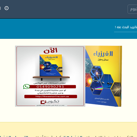
الج
يوم