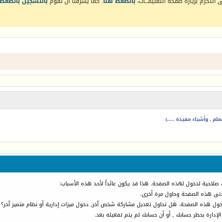
التكرم بزيارة صفحة التعليمـــات،
بالضغط هنا
. كما يشرفنا أن تقوم
بالتسجيل بالضغط 
م ، وأشياء مفيدة .....)
 صلاحية لدخول لهذه الصفحة. هذا قد يكون عائداً لأحد هذه الأسباب:
أدنى هذه الصفحة وحاول مرة أخرى.
دخول هذه الصفحة. هل تحاول تعديل مشاركة شخص آخر, دخول ميزات إدارية أو نظام متميز آخر؟
الإدارة بحظر حسابك , أو أن حسابك لم يتم تفعيله بعد.