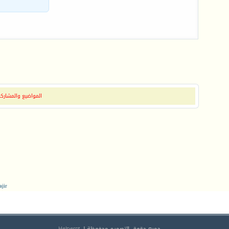
المواضيع والمشاركات
jir
جميع حقوق التصميم محفوظة لـ Helpernt