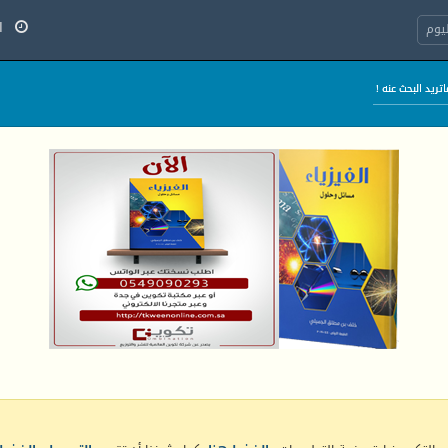
الج
يوم