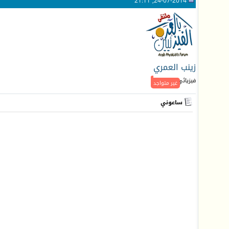
24-07-2014, 21:11
زينب العمري
فيزيائي جـديد
غير متواجد
ساعوني
ا