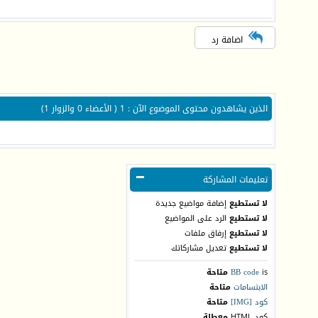
اضافة رد
الذين يشاهدون محتوى الموضوع الآن : 1
( الأعضاء 0 والزوار 1)
تعليمات المشاركة
لا تستطيع
إضافة مواضيع جديدة
لا تستطيع
الرد على المواضيع
لا تستطيع
إرفاق ملفات
لا تستطيع
تعديل مشاركاتك
is
BB code
متاحة
الابتسامات
متاحة
كود [IMG]
متاحة
كود HTML
معطلة