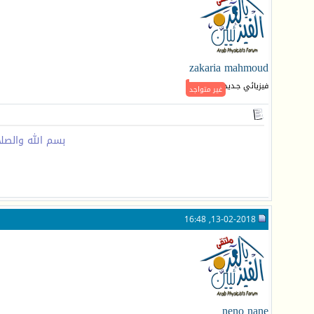
zakaria mahmoud
فيزيائي جـديد
غير متواجد
بسم الله والصل
13-02-2018, 16:48
neno nane