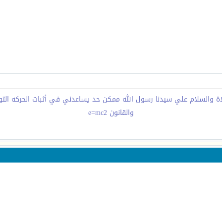
اة والسلام علي سيدنا رسول الله ممكن حد يساعدني في أثبات الحركه التو
والقانون e=mc2