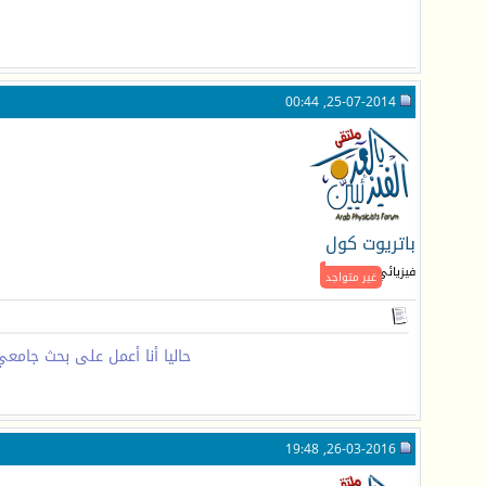
25-07-2014, 00:44
باتريوت كول
فيزيائي جـديد
غير متواجد
حاليا أنا أعمل على بحث جامع
26-03-2016, 19:48