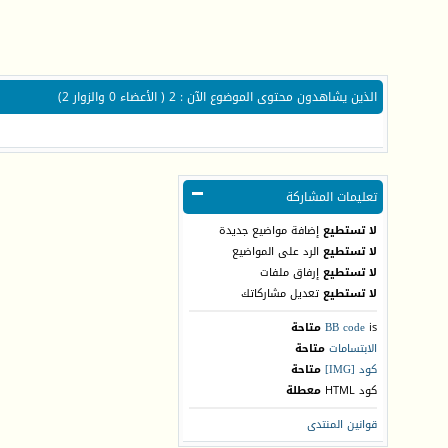
الذين يشاهدون محتوى الموضوع الآن : 2
( الأعضاء 0 والزوار 2)
تعليمات المشاركة
لا تستطيع
إضافة مواضيع جديدة
لا تستطيع
الرد على المواضيع
لا تستطيع
إرفاق ملفات
لا تستطيع
تعديل مشاركاتك
is
BB code
متاحة
الابتسامات
متاحة
كود [IMG]
متاحة
كود HTML
معطلة
قوانين المنتدى