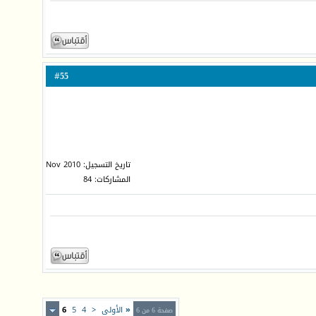
55
#
تاريخ التسجيل: Nov 2010
المشاركات: 84
«
الأولى
<
4
5
6
صفحة 6 من 6