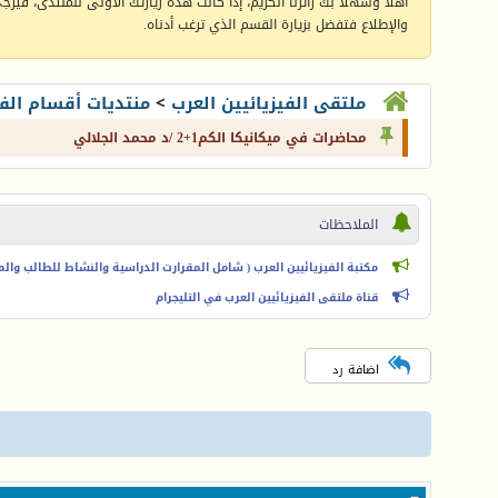
أهلا وسهلا بك زائرنا الكريم، إذا كانت هذه زيارتك الأولى للمنتدى، فيرجى 
والإطلاع فتفضل بزيارة القسم الذي ترغب أدناه.
ملتقى الفيزيائيين العرب
>
منتديات أقسام الفي
محاضرات في ميكانيكا الكم1+2 /د محمد الجلالي
الملاحظات
مكتبة الفيزيائيين العرب ( شامل المقرارت الدراسية والنشاط للطالب والمعل
قناة ملتقى الفيزيائيين العرب في التليجرام
اضافة رد