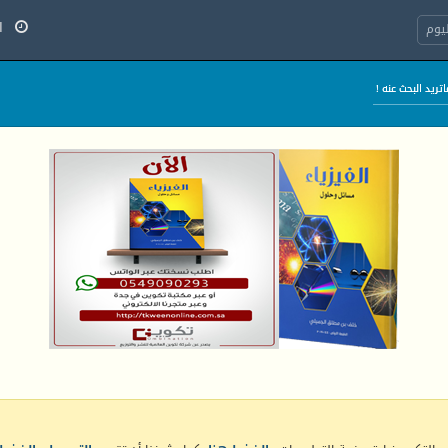
السب
يوم