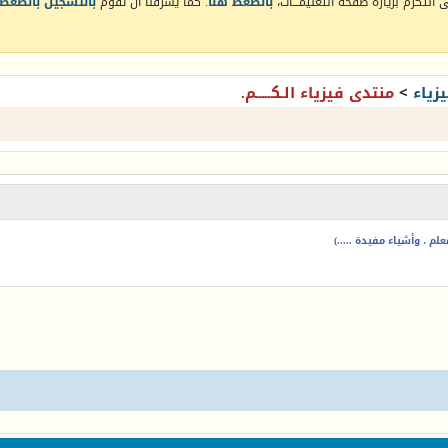
التكرم بزيارة صفحة التعليمـــات،
بالضغط هنا
. كما يشرفنا أن تقوم
بالتسجيل بالضغط 
زياء
>
منتدى فيزياء الـكـــــم.
م ، وأشياء مفيدة .....)