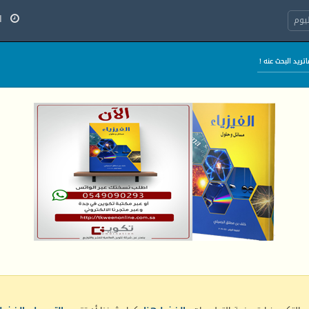
الأح
يوم