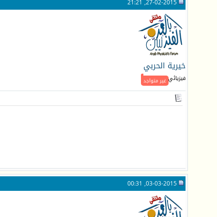
27-02-2015, 21:21
خيرية الحربي
فيزيائي جـديد
غير متواجد
03-03-2015, 00:31