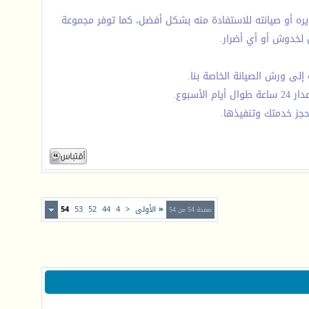
ره أو صيانته للاستفادة منه بشكل أفضل، كما توفر مجموعة
ض لخدوش أو أي أضرار.
إلى ورش الصيانة الخاصة بنا.
سبوع.
حجز خدمتك وتنفيذها.
«
الأولى
<
4
44
52
53
54
صفحة 54 من 54