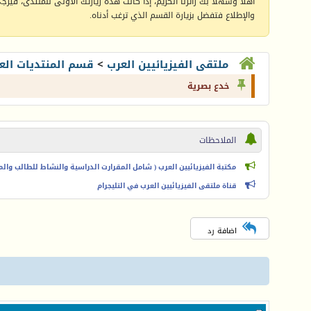
أهلا وسهلا بك زائرنا الكريم، إذا كانت هذه زيارتك الأولى للمنتدى، فيرجى 
والإطلاع فتفضل بزيارة القسم الذي ترغب أدناه.
ملتقى الفيزيائيين العرب
>
قسم المنتديات الع
خدع بصرية
الملاحظات
مكتبة الفيزيائيين العرب ( شامل المقرارت الدراسية والنشاط للطالب والمعل
قناة ملتقى الفيزيائيين العرب في التليجرام
اضافة رد