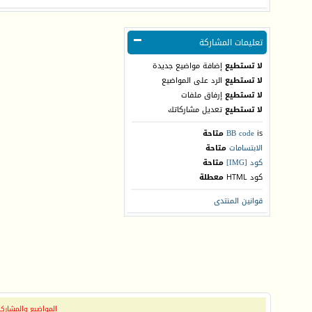
تعليمات المشاركة
لا تستطيع
إضافة مواضيع جديدة
لا تستطيع
الرد على المواضيع
لا تستطيع
إرفاق ملفات
لا تستطيع
تعديل مشاركاتك
is
BB code
متاحة
الابتسامات
متاحة
كود [IMG]
متاحة
كود HTML
معطلة
قوانين المنتدى
المواضيع والمشاركات