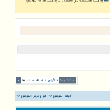
هنا
إذا رغبت بالمشاركة في المنتدى، أما إذا رغبت بقراءة المواضيع
«
الأولى
<
4
44
52
53
54
صفحة 54 من 54
أدوات الموضوع
انواع عرض الموضوع