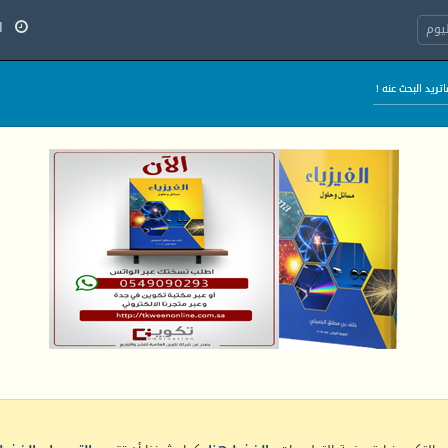
السب
يوم