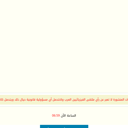
 المنشورة لا تعبر عن رأي ملتقى الفيزيائيين العرب ولانتحمل أي مسؤولية قانونية حيال ذلك ويتحمل كات
الساعة الآن
06:59