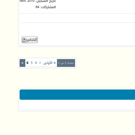
تاريخ التسجيل: Nov 2010
المشاركات: 84
«
الأولى
<
4
5
6
صفحة 6 من 6