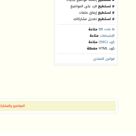
لا تستطيع
الرد على المواضيع
لا تستطيع
إرفاق ملفات
لا تستطيع
تعديل مشاركاتك
is
BB code
متاحة
الابتسامات
متاحة
كود [IMG]
متاحة
كود HTML
معطلة
قوانين المنتدى
المواضيع والمشاركات