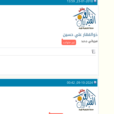
23-01-2018, 13:59
ذوالفقار علي حسين
فيزيائي جـديد
غير متواجد
09-10-2024, 00:42