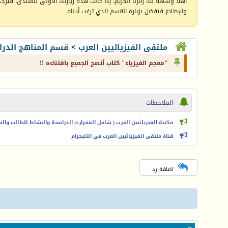
أهلا وسهلا بك زائرنا الكريم، إذا كانت هذه زيارتك الأولى للمنتدى، فيرجى 
والإطلاع فتفضل بزيارة القسم الذي ترغب أدناه.
ملتقى الفيزيائيين العرب
>
قسم المناهج الدرا
"معجم الفيزياء" كتاب أنصح الجميع باقتناءه !!
الملاحظات
مكتبة الفيزيائيين العرب ( شامل المقرارت الدراسية والنشاط للطالب والمعل
قناة ملتقى الفيزيائيين العرب في التليجرام
اضافة رد