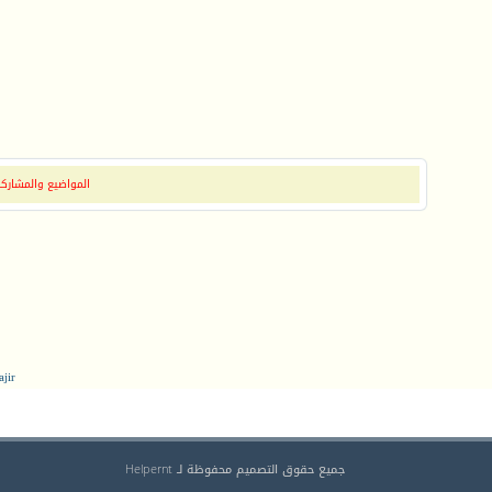
المواضيع والمشاركات
jir
جميع حقوق التصميم محفوظة لـ Helpernt