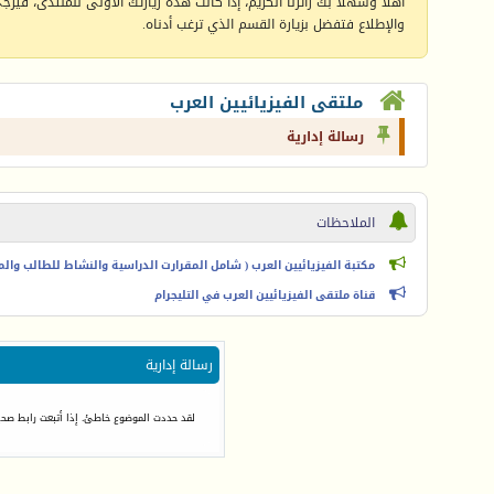
أهلا وسهلا بك زائرنا الكريم، إذا كانت هذه زيارتك الأولى للمنتدى، فيرجى 
والإطلاع فتفضل بزيارة القسم الذي ترغب أدناه.
ملتقى الفيزيائيين العرب
رسالة إدارية
الملاحظات
مكتبة الفيزيائيين العرب ( شامل المقرارت الدراسية والنشاط للطالب والمعل
قناة ملتقى الفيزيائيين العرب في التليجرام
رسالة إدارية
لقد حددت الموضوع خاطئ. إذا أتبعت رابط صحيح