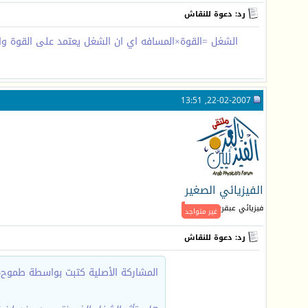
رد: دعوة للنقاش
الشغل =القوة×المسافه اي ان الشغل يعتمد على القوة والمس
22-02-2007, 13:51
الفيزيائي الصغير
فيزيائي عبقري
غير متواجد
رد: دعوة للنقاش
المشاركة الأصلية كتبت بواسطة طموح2005