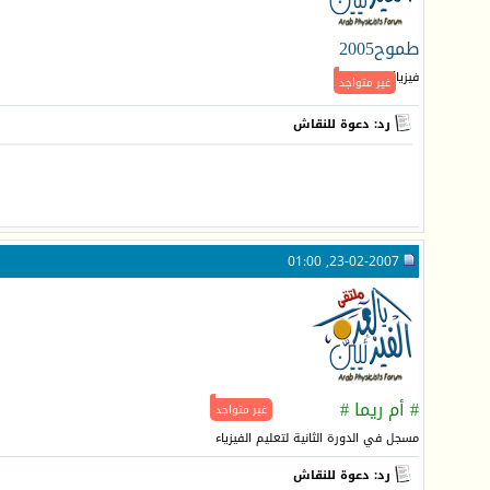
طموح2005
فيزيائي متميز
غير متواجد
رد: دعوة للنقاش
23-02-2007, 01:00
# أم ريما #
غير متواجد
مسجل في الدورة الثانية لتعليم الفيزياء
رد: دعوة للنقاش