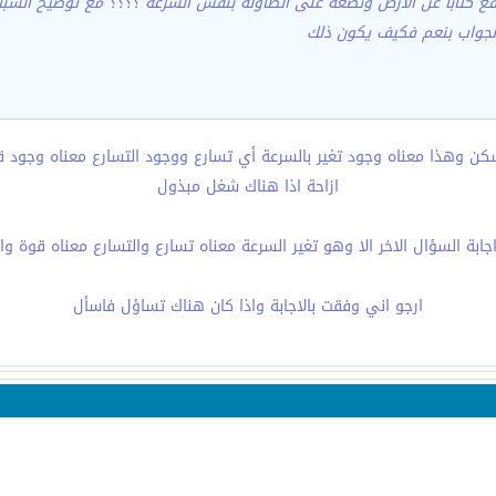
رفع كتابا عن الأرض ونضعه على الطاولة بنفس السرعة ؟؟؟؟ مع توضيح السبب
 الجواب بنعم فكيف يكون ذلك
ن وهذا معناه وجود تغير بالسرعة أي تسارع ووجود التسارع معناه وجود 
ازاحة اذا هناك شغل مبذول
جابة السؤال الاخر الا وهو تغير السرعة معناه تسارع والتسارع معناه قوة 
ارجو اني وفقت بالاجابة واذا كان هناك تساؤل فاسأل