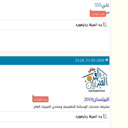
علي555
فيزيائي فعال
غير متواجد
رد: تجربة رذرفورد
11-05-2009, 23:28
البيلسان2010
غير متواجد
مشرفة منتديات الوسائط التعليمية ومنتدى الفيزياء العام
رد: تجربة رذرفورد