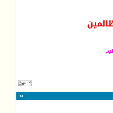
المين
ظيم
3
#