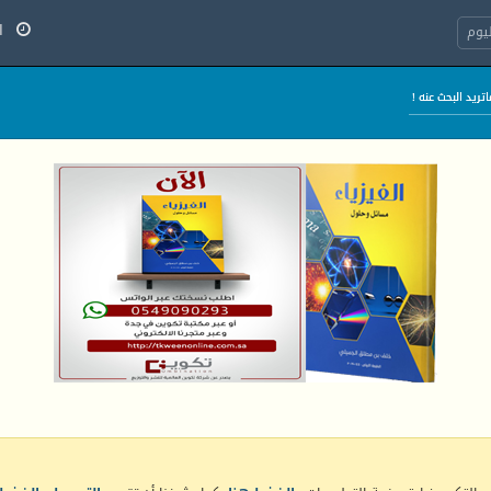
الج
يوم