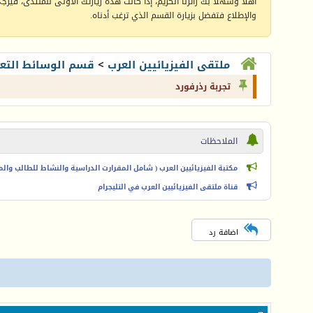
أهلا وسهلا بك زائرنا الكريم، إذا كانت هذه زيارتك الأولى للمنتدى، فيرجى 
والإطلاع فتفضل بزيارة القسم الذي ترغب أدناه.
ملتقى الفيزيائيين العرب
>
قسم الوسائط التعل
تجربة رذرفورد
الملاحظات
مكتبة الفيزيائيين العرب ( شامل المقرارت الدراسية والنشاط للطالب والمعل
قناة ملتقى الفيزيائيين العرب في التليجرام
اضافة رد