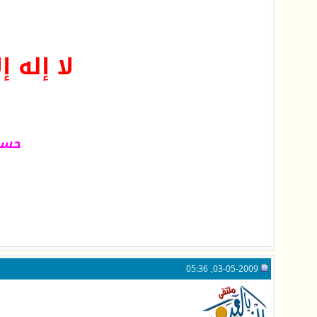
لا إله إ
حسبي
03-05-2009, 05:36