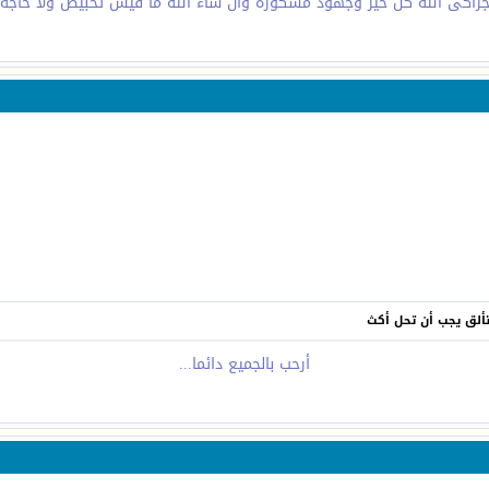
زاكى الله كل خير وجهود مشكوره وان شاء الله ما فيش تخبيص ولا حاجه
تتألق يجب أن تحل أكث
أرحب بالجميع دائما...