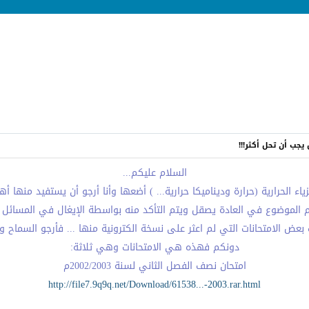
يجب أن تحل أكثر!!!
السلام عليكم...
ء الحرارية (حرارة وديناميكا حرارية... ) أضعها وأنا أرجو أن يستفيد منها أهل
الموضوع في العادة يصقل ويتم التأكد منه بواسطة الإيغال في المسائل ... وم
عض الامتحانات التي لم اعثر على نسخة الكترونية منها ... فأرجو السماح وا
دونكم فهذه هي الامتحانات وهي ثلاثة:
امتحان نصف الفصل الثاني لسنة 2002/2003م
http://file7.9q9q.net/Download/61538...-2003.rar.html