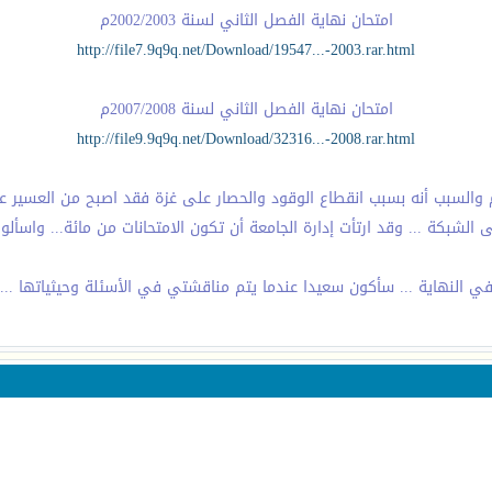
امتحان نهاية الفصل الثاني لسنة 2002/2003م
http://file7.9q9q.net/Download/19547...-2003.rar.html
امتحان نهاية الفصل الثاني لسنة 2007/2008م
http://file9.9q9q.net/Download/32316...-2008.rar.html
تلاحظون أنه لا يوجد امتحان نصفي لهذا العام 2007/2008 م والسبب أنه بسبب انقطاع الوقود والحصار على غ
لشبكة ... وقد ارتأت إدارة الجامعة أن تكون الامتحانات من مائة... واسألوا ا
ي النهاية ... سأكون سعيدا عندما يتم مناقشتي في الأسئلة وحيثياتها ...