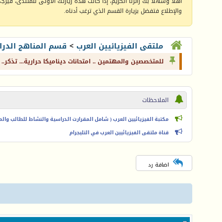
أهلا وسهلا بك زائرنا الكريم، إذا كانت هذه زيارتك الأولى للمنتدى، فيرجى 
والإطلاع فتفضل بزيارة القسم الذي ترغب أدناه.
ملتقى الفيزيائيين العرب
>
قسم المناهج الدرا
للمتخصصين والمهتمين .. امتحانات ديناميكا حرارية... تذكر.. 
الملاحظات
مكتبة الفيزيائيين العرب ( شامل المقرارت الدراسية والنشاط للطالب والمعل
قناة ملتقى الفيزيائيين العرب في التليجرام
اضافة رد