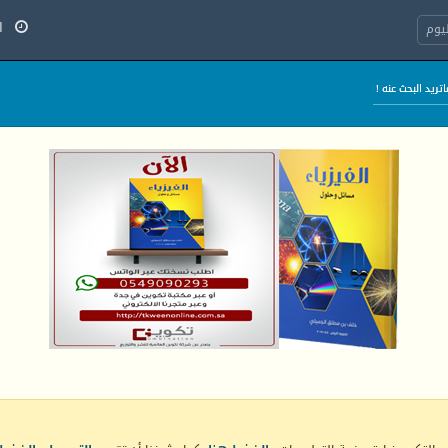
الج
يوم