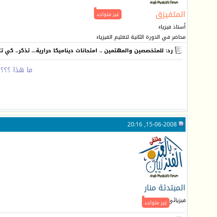
المتفيزق
غير متواجد
أستاذ فيزياء
محاضر في الدورة الثانية لتعليم الفيزياء
رد: للمتخصصين والمهتمين .. امتحانات ديناميكا حرارية... تذكر.. كي 
ما هذا ؟؟؟ لقد كان
15-06-2008, 20:16
المبتدئة منار
فيزيائي متميز
غير متواجد