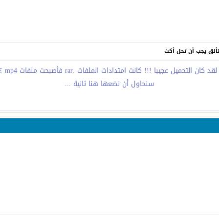
تتألق يجب أن تحل أكث
 التحميل عجيبا !!! كانت امتدادات الملفات .rar فأصبحت ملفات mp4 ؟؟؟؟؟؟!!!!!!
سنحاول أن نضعها هنا ثانية ...