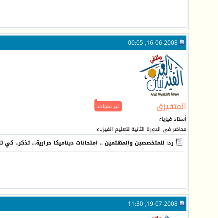
ج
16-06-2008, 00:05
المتفيزق
غير متواجد
أستاذ فيزياء
محاضر في الدورة الثانية لتعليم الفيزياء
رد: للمتخصصين والمهتمين .. امتحانات ديناميكا حرارية... تذكر.. كي 
19-07-2008, 11:30