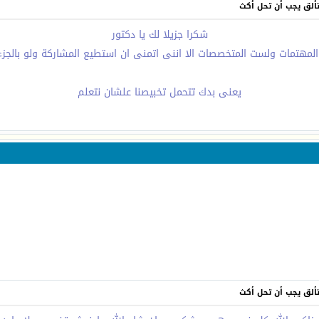
تتألق يجب أن تحل أكث
شكرا جزيلا لك يا دكتور
 المهتمات ولست المتخصصات الا اننى اتمنى ان استطيع المشاركة ولو بالجزء
يعنى بدك تتحمل تخبيصنا علشان نتعلم
تتألق يجب أن تحل أكث