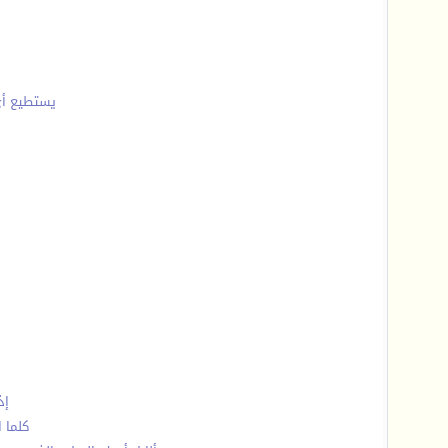
يستطيع أي 
إذ
كلما 