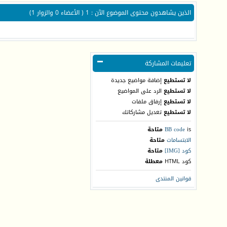
الذين يشاهدون محتوى الموضوع الآن : 1
( الأعضاء 0 والزوار 1)
تعليمات المشاركة
لا تستطيع
إضافة مواضيع جديدة
لا تستطيع
الرد على المواضيع
لا تستطيع
إرفاق ملفات
لا تستطيع
تعديل مشاركاتك
is
BB code
متاحة
الابتسامات
متاحة
كود [IMG]
متاحة
كود HTML
معطلة
قوانين المنتدى