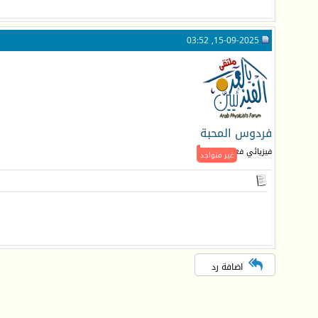
15-09-2025, 03:52
فردوس المحبة
فيزيائي فعال
غير متواجد
اضافة رد