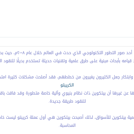
ما هو الكريبتو، سؤال يطرح
د قيامه بأبحاث مبنية على طرق علمية وتقنيات حديثة تستخدم بديلًا للنقود ا
 وابتكار جعل الكثيرون يغيرون من خططهم، فقد أصلحت مشكلات كثيرة امتد
الكريبتو
ها عن غيرها أن بيتكوين ذات نظام بنيوي وآلية خاصة متطورة وقد فاقت باقي
للنقود طريقة جديدة.
الرقمية بيتكوين للأسواق، لذلك أصبحت بيتكوين هي أول عملة كريبتو ليست
المحاسبة.