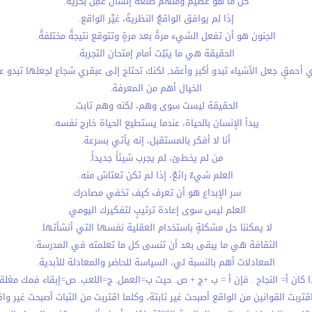
كل ما هو عظيم وملهم صنعه إنسان عَمِل بحرية.
إذا لم يوافق الواقعُ النظريةَ، غيِّر الواقع.
الجنون هو أن تفعل الشيء مرةً بعد مرةٍ وتتوقع نتيجةً مختلفةً.
الحقيقة هي ما يثبُت أمام إمتحان التجربة.
أحمقٍ جعل الأشياء تبدو أكبر وأعقد, لكنك تحتاج إلى عبقري شجاع لجعلها تبدو
الخيال أهم من المعرفة.
الحقيقة ليست سوى وهم، لكنه وهم ثابت.
يبدأ الإنسان بالحياة، عندما يستطيع الحياة خارج نفسه.
أنا لا أفكر بالمستقبل، إنه يأتي بسرعة.
من لم يخطئ، لم يجرب شيئاً جديداً.
العلم شيءٌ رائعٌ، إذا لم تكن تعتاش منه.
سر الإبداع هو أن تعرف كيف تخفي مصادرك.
العلم ليس سوى إعادة ترتيبٍ لتفكيرك اليومي.
لا يمكننا حل مشكلةٍ باستخدام العقلية نفسها التي أنشأتها.
الثقافة هي ما يبقى بعد أن تنسى كل ما تعلمته في المدرسة.
المعادلات أهم بالنسبة لي، السياسة للحاضر والمعادلة للأبدية.
ا كان أ= النجاح . فإن أ = ب +ج + ص. حيث ب=العمل. ج=اللعب. ص=إبقاء فمك مغلقاً
اقتربت القوانين من الواقع أصبحت غير ثابتة، وكلما اقتربت من الثبات أصبحت غير واق