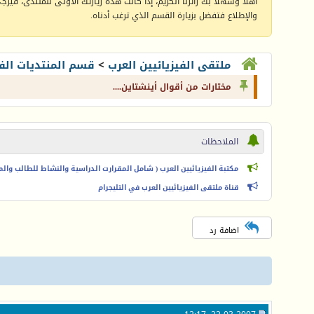
أهلا وسهلا بك زائرنا الكريم، إذا كانت هذه زيارتك الأولى للمنتدى، فيرجى 
والإطلاع فتفضل بزيارة القسم الذي ترغب أدناه.
ملتقى الفيزيائيين العرب
>
قسم المنتديات الفي
مختارات من أقوال أينشتاين....
الملاحظات
مكتبة الفيزيائيين العرب ( شامل المقرارت الدراسية والنشاط للطالب والمعل
قناة ملتقى الفيزيائيين العرب في التليجرام
اضافة رد