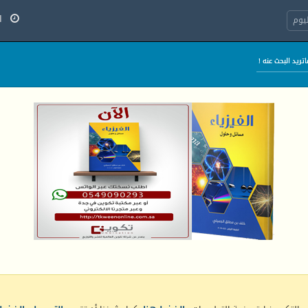
السب
يوم