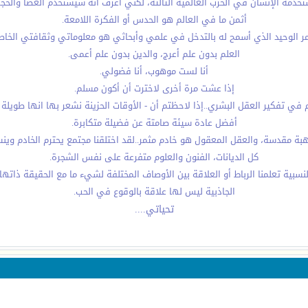
تخدمه الإنسان في الحرب العالمية الثالثة، لكني أعرف أنه سيستخدم العصا والحجر 
أثمن ما في العالم هو الحدس أو الفكرة اللامعة.
مر الوحيد الذي أسمح له بالتدخل في علمي وأبحاثي هو معلوماتي وثقافتي الخاص
العلم بدون علم أعرج، والدين بدون علم أعمى.
أنا لست موهوب، أنا فضولي.
إذا عشت مرة أخرى لاخترت أن أكون مسلم.
تفكير العقل البشري..إذا لاحظتم أن - الأوقات الحزينة نشعر بها انها طويلة بي
أفضل عادة سيئة صامتة عن فضيلة متكابرة.
بة مقدسة، والعقل المعقول هو خادم مثمر..لقد اختلقنا مجتمع يحترم الخادم وي
كل الديانات، الفنون والعلوم متفرعة على نفس الشجرة.
لنسبية تعلمنا الرباط أو العلاقة بين الأوصاف المختلفة لشيء ما مع الحقيقة ذاتها.
الجاذبية ليس لها علاقة بالوقوع في الحب.
تحياتي....