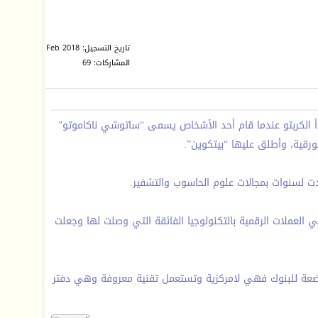
تاريخ التسجيل: Feb 2018
المشاركات: 69
ه الكثير من الأشخاص. الكريبتو هو أحد صور التطور التكنولوجي الذي حدث في العالم خلال عام ٢٠٠٨م، حيث بدأ الكربتو عندما قام أحد الأشخاص يسمى “ساتوشي ناكاموتو”
لورقية، وأطلق عليها “بيتكوين”.
ت لسنوات بمجالات علوم الحاسوب والتشفير.
 العملات الرقمية بالتكنولوجيا الفائقة التي وصلت لها وجعلت
 خاضعة للبنوك فهي لامركزية وتستعمل تقنية معروفة وهي دفتر