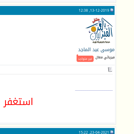
13-12-2019, 12:38
موسى عبد الماجد
فيزيائي فعال
غير متواجد
__________________
استغفر ا
23-04-2021, 15:22