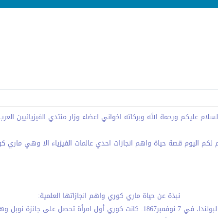
لسلام عليكم ورحمة الله وبركاته اخواني اعضاء وزار منتدي الفيزيائيين العرب
 لكم اليوم قصة حياة واهم انجازات احدي عالمات الفيزياء الا وهي ماري ك
نبذة عن حياة ماري كوري واهم انجازاتها العلمية:
ولدت ماريا سكلودوكا كوري في وارسو، في القسم الروسي لبولندا، في 7 نوفمبر1867. ك