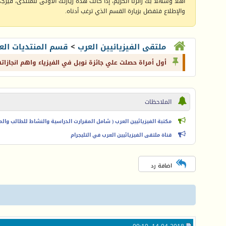
أهلا وسهلا بك زائرنا الكريم، إذا كانت هذه زيارتك الأولى للمنتدى، فيرجى 
والإطلاع فتفضل بزيارة القسم الذي ترغب أدناه.
ملتقى الفيزيائيين العرب
>
قسم المنتديات الع
أول أمراة حصلت علي جائزة نوبل في الفيزياء واهم انجازاته
الملاحظات
مكتبة الفيزيائيين العرب ( شامل المقرارت الدراسية والنشاط للطالب والمعل
قناة ملتقى الفيزيائيين العرب في التليجرام
اضافة رد