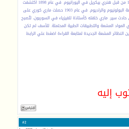
درست الفيزياء في السوربون في باريس وعملت في مختبر جبرائيل ليبمان. وفي أطروحتها قررت دراسة ظاهرة غريبة اكتشفت في عام 1896 من قبل هنري بيكريل في اليورانيوم. في عام 1898 اكتشفت
أن الثوريوم له أيضا هذه الخاصية، التي تدعي بالنشاط الإشعاعي. في العام نفسه، عملت مع زوجها بيير كوري،علي اكتشاف العناصر المشعة البولونيوم والراديوم. في عام 1903 حصلت ماري كوري على
حادث سير. ماري خلفته كأستاذة للفيزياء في السوربون، لتُصبح
مهنية درست كوري المواد المشعة والتطبيقات الطبية المحتملة. للأسف لم تكن
اتها بعد شهورفقط من اكتشاف ابنتها إرين النظائر المشعة الجديدة لمتابعة القراءة اضغط علي الرابط
وب إليه
2
#