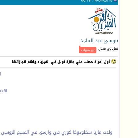
14-04-2018, 00:19
موسى عبد الماجد
فيزيائي فعال
غير متواجد
أول أمراة حصلت علي جائزة نوبل في الفيزياء واهم انجازاتها
ا
اقدم