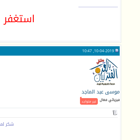
__________________
استغفر ا
10-04-2019, 10:47
موسى عبد الماجد
فيزيائي فعال
غير متواجد
شكر لمر