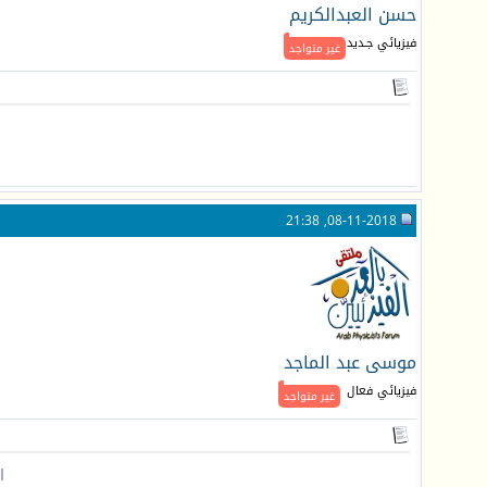
حسن العبدالكريم
فيزيائي جـديد
غير متواجد
08-11-2018, 21:38
موسى عبد الماجد
فيزيائي فعال
غير متواجد
ا