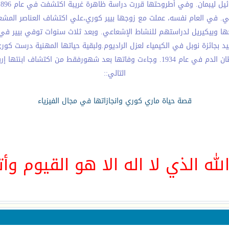
وجها وبيكيريل لدراستهم للنشاط الإشعاعي. وبعد ثلاث سنوات توفي بيير في 
عام 1911 كانت كوري الفائز الوحيد بجائزة نوبل في الكيمياء لعزل الراديوم.ولبقية حياتها ال
تعرف المخاطر الصحية لبحثها، ونتيجة لذلك توفيت بسبب سرطان الدم في عام 1934. وجاءت وف
التالي::
قصة حياة ماري كوري وانجازاتها في مجال الفيزياء
لله الذي لا اله الا هو القيوم وأت