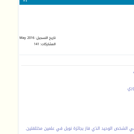
1
#
تاريخ التسجيل: May 2016
المشاركات: 141
وري
انت كوري أول امرأة تحصل على جائزة نوبل وهي الشخص الوحيد الذي فاز بجائزة نوبل في علمين مختلفتين.