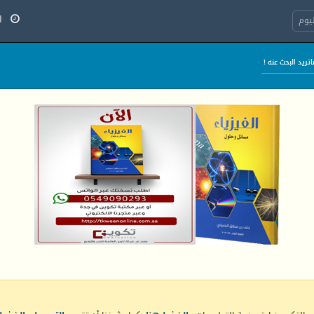
السب
يوم