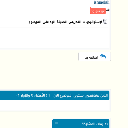
ismaelali
فيزيائي جـديد
غير متواجد
لإستراتيجيات التدريس الحديثة الرد على الموضوع
اضافة رد
الذين يشاهدون محتوى الموضوع الآن : 1
( الأعضاء 0 والزوار 1)
تعليمات المشاركة