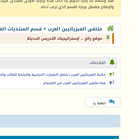
أهلا وسهلا بك زائرنا الكريم، إذا كانت هذه زيارتك الأولى للمنتدى، فيرجى 
والإطلاع فتفضل بزيارة القسم الذي ترغب أدناه.
ملتقى الفيزيائيين العرب
>
قسم المنتديات الفي
موقع رائع ... لإستراتيجيات التدريس الحديثة
الملاحظات
مكتبة الفيزيائيين العرب ( شامل المقرارت الدراسية والنشاط للطالب والمعل
قناة ملتقى الفيزيائيين العرب في التليجرام
اضافة رد