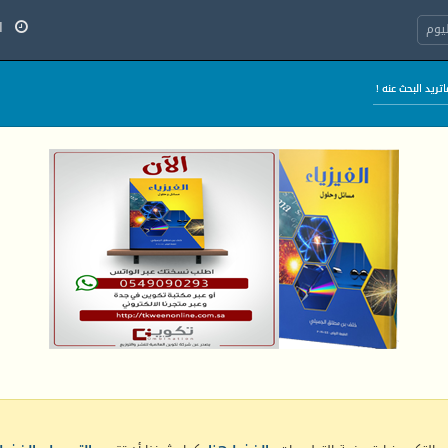
الج
يوم