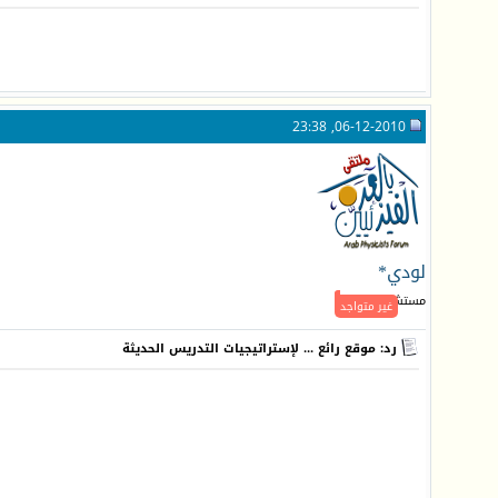
06-12-2010, 23:38
لودي*
مستشار فيزيائي
غير متواجد
رد: موقع رائع ... لإستراتيجيات التدريس الحديثة