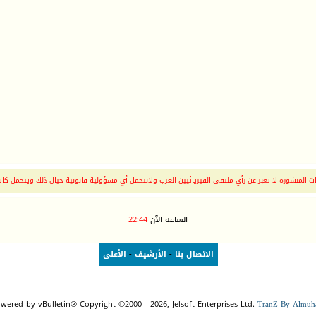
17:20
23:31
02
09
 المنشورة لا تعبر عن رأي ملتقى الفيزيائيين العرب ولانتحمل أي مسؤولية قانونية حيال ذلك ويتحمل كات
الساعة الآن
22:44
23:28
الاتصال بنا
-
الأرشيف
-
الأعلى
20:0
wered by vBulletin® Copyright ©2000 - 2026, Jelsoft Enterprises Ltd.
TranZ By Almuha