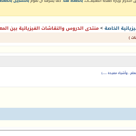
التكرم بزيارة صفحة التعليمـــات،
بالضغط هنا
. كما يشرفنا أن تقوم
بالتسجيل بالضغط 
زيائية الخاصة
>
منتدى الدروس والنقاشات الفيزيائية بين المع
ات )
م ، وأشياء مفيدة .....)