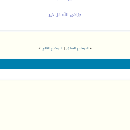
جزاكى الله كل خير
00:19
19
«
الموضوع السابق
|
الموضوع التالي
»
15:03
18:49