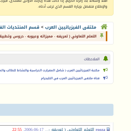
أهلا وسهلا بك زائرنا الكريم، إذا كانت هذه زيارتك الأولى للمنتدى، فيرجى 
والإطلاع فتفضل بزيارة القسم الذي ترغب أدناه.
ملتقى الفيزيائيين العرب
>
قسم المنتديات الفي
التعلم التعاوني ( تعريفه - مميزاته وعيوبه - دروس وتطبيق
الملاحظات
مكتبة الفيزيائيين العرب ( شامل المقرارت الدراسية والنشاط للطالب والمعل
قناة ملتقى الفيزيائيين العرب في التليجرام
rooza
التعلم التعاوني ( تعريفه -...
17-06-2006,
22:55