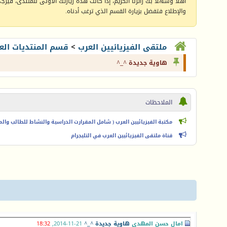
أهلا وسهلا بك زائرنا الكريم، إذا كانت هذه زيارتك الأولى للمنتدى، فيرجى 
والإطلاع فتفضل بزيارة القسم الذي ترغب أدناه.
ملتقى الفيزيائيين العرب
>
قسم المنتديات الع
هاوية جديدة ^_^
الملاحظات
مكتبة الفيزيائيين العرب ( شامل المقرارت الدراسية والنشاط للطالب والمعل
قناة ملتقى الفيزيائيين العرب في التليجرام
امال حسن المهدي
هاوية جديدة ^_^
21-11-2014,
18:32