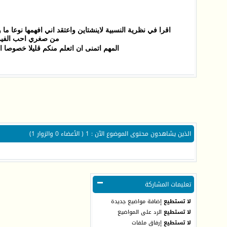
اقرا في نظرية النسبية لاينشتاين واعتقد اني افهمها نوعا م
من صغري احب الفيزيا
المهم اتمنى ان اتعلم منكم قليلا خصوصا 
الذين يشاهدون محتوى الموضوع الآن : 1
( الأعضاء 0 والزوار 1)
تعليمات المشاركة
لا تستطيع
إضافة مواضيع جديدة
لا تستطيع
الرد على المواضيع
لا تستطيع
إرفاق ملفات