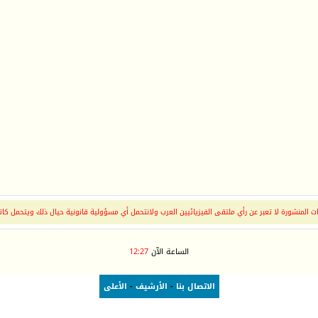
 المنشورة لا تعبر عن رأي ملتقى الفيزيائيين العرب ولانتحمل أي مسؤولية قانونية حيال ذلك ويتحمل كات
الساعة الآن
12:27
الاتصال بنا
-
الأرشيف
-
الأعلى