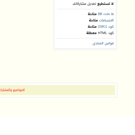
لا تستطيع
تعديل مشاركاتك
is
BB code
متاحة
الابتسامات
متاحة
كود [IMG]
متاحة
كود HTML
معطلة
قوانين المنتدى
المواضيع والمشاركات