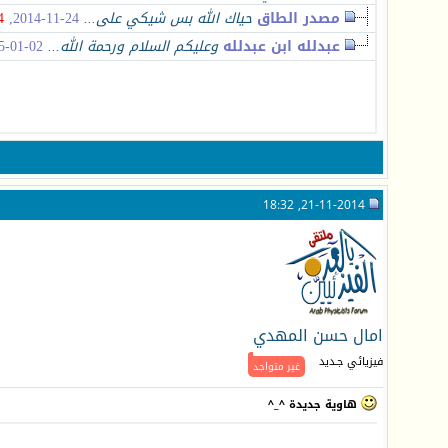
مصدر الطاق
حياك الله بس شيكي على...
24-11-2014,
4
عبدلله ابن عبدلله
وعليكم السلام ورحمة الله...
02-01-2015,
21-11-2014, 18:32
امال حسن المهدي
فيزيائي جـديد
غير متواجد
هاوية جديدة ^_^