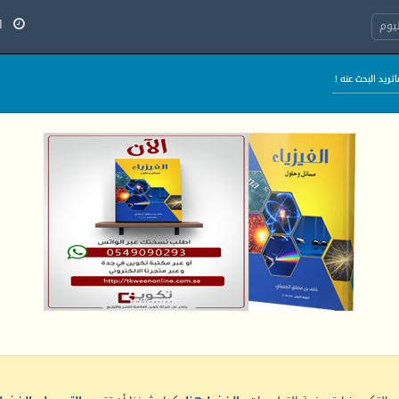
الج
يوم