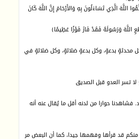
ُوا اللَّهَ الَّذِي تَسَاءَلُونَ بِهِ وَالأَرْحَامَ إِنَّ اللَّهَ كَانَ
طِعِ اللَّهَ وَرَسُولَهُ فَقَدْ فَازَ فَوْزًا عَظِيمًا}
حدثةٍ بدعةٍ، وكل بدعةٍ ضلالةٍ، وكل ضلالةٍ في
 لا تسر العدو قبل الصديق
شاهدنا حوارا من لدنه أقل ما يُقال عنه أنه
 منكم قد قرأها وفهمها جيدا، كما أن البعض مر