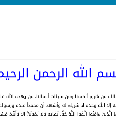
سم الله الرحمن الرحيم
لله من شرور أنفسنا ومن سيئات أعمالنا، من يهده الله فل
ه إلا الله وحده لا شريك له وأشهد أن محمداً عبده ورسوله
َا الَّذِينَ ءَامَنُوا اتَّقُوا اللَّهَ حَقَّ تُقَاتِهِ وَلا تَمُوتُنَّ إِلا وَأَنْتُمْ مُس