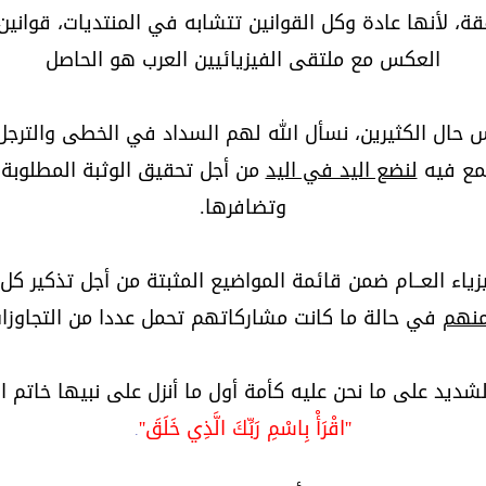
ة، لأنها عادة وكل القوانين تتشابه في المنتديات، قوانين ل
العكس مع ملتقى الفيزيائيين العرب هو الحاصل
 حال الكثيرين، نسأل الله لهم السداد في الخطى والترج
مع فيه
لنضع اليد في اليد
من أجل تحقيق الوثبة المطلوبة 
وتضافرها.
ء العــام ضمن قائمة المواضيع المثبتة من أجل تذكير كل 
منهم
في حالة ما كانت مشاركاتهم تحمل عددا من التجاوزات
الشديد على ما نحن عليه كأمة أول ما أنزل على نبيها خاتم 
''اقْرَأْ بِاسْمِ رَبِّكَ الَّذِي خَلَقَ''
.