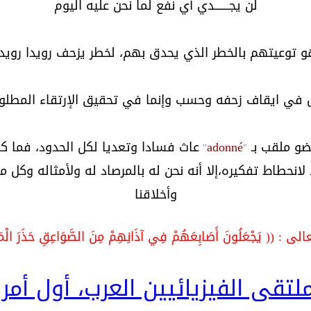
لن يجـــــــدي أي نفع لما نحن عليه اليوم
و توعيتهم بالخطر الذي يحدق بهم، لخطر يزحف رويدا رويدا، ل
يس في ايقاف زحفه وحسب وإنما في تحقيق الإرتقاء المطلوب
ضو ملقب بـ
adonné
عاث فسادا وتعديا لكل الحدود، فما ك
"
"
ا لانحطاط تفكيره،إلا أنه نحن له بالمرصاد له ولأمثاله و
وأخلاقنا
ى : (( يَجْعَلُونَ أَصَابِعَهُمْ فِي آذَانِهِمْ مِنَ الصَّوَاعِقِ حَذَرَ الْمَ
تقى الفيزيائيين العرب، أول أمر عل