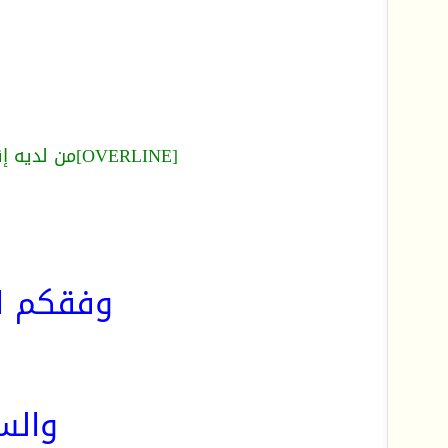
[OVERLINE]من لديه إقتراحات فليتفضل مشكورا بوضعها في منتدى الإقتراحات والشكاوي[/OVERLINE]
وفقكم الل
والس