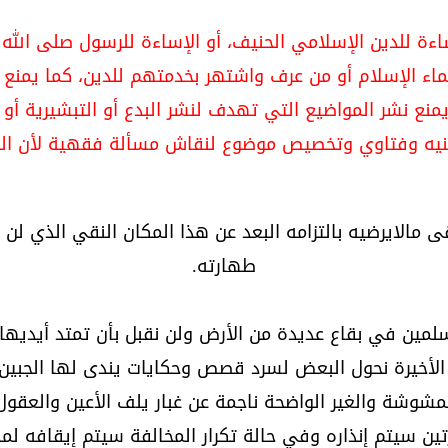
الإساءة للدين الإسلامي الحنيف، أو الإساءة للرسول صلى ا
ماء الإسلام أو من عرف واشتهر بخدمتهم للدين، كما يمنع 
منع نشر المواضيع التي تهدف لنشر البدع أو التبشيرية أو
 دينيه وفتاوي وتخصيص موضوع لنقاش مسألة فقهية لأن ال
قى مالايرضيه بالتزامه البعد عن هذا المكان النقي الذي 
طهارته.
لمين في بقاع عديدة من الأرض ولن نقبل بأن تمتد أيديها 
الأخيرة نحول البعض لسرد قصص وحكايات يندى لها الجبين
مشوشة والغير الواضحة ناجمة عن غبار يلف الأعين والعقول
تين سيتم إنذاره وفي حالة تكرار المخالفة سيتم إيقافه ل