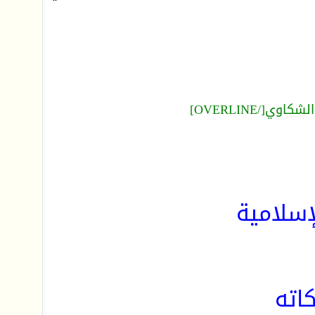
لإسلامية
اته