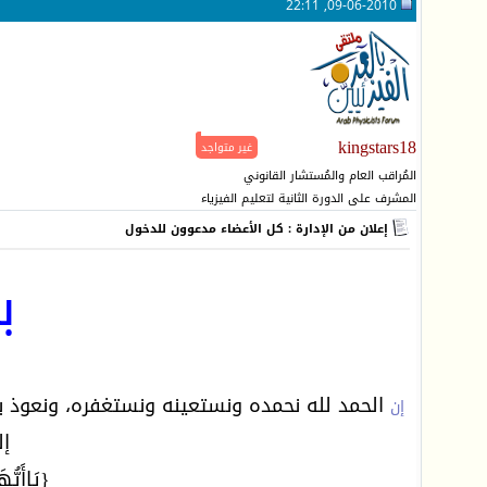
09-06-2010, 22:11
kingstars18
غير متواجد
المُراقب العام والمُستشار القانوني
المشرف على الدورة الثانية لتعليم الفيزياء
إعلان من الإدارة : كل الأعضاء مدعوون للدخول
ب
الحمد لله نحمده ونستعينه ونستغفره، ونعوذ با
إن
إل
{يَاأَيُّه