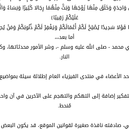
وَاحِدَةٍ وَخَلَقَ مِنْهَا زَوْجَهَا وَبَثَّ مِنْهُمَا رِجَالا كَثِيرًا وَنِسَاءً وَاتَّق
عَلَيْكُمْ رَقِيبًا}
ُوا قَوْلا سَدِيدًا يُصْلِحْ لَكُمْ أَعْمَالَكُمْ وَيَغْفِرْ لَكُمْ ذُنُوبَكُمْ وَمَنْ يُ
أما بعد،،،
مد - صلى الله عليه وسلم -، وشر الأمور محدثاتها، وكل م
النار.
حد الأعضاء في منتدى الفيزياء العام إطلالة سيئة بمواضيع
كير إضافة إلى التهكم والتهجم على الآخرين في آن واحد. ف
مُنحط.
قي، صادفته نافذة صغيرة لقوانين الموقع، قد يكون البعض