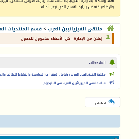
أهلا وسهلا بك زائرنا الكريم، إذا كانت هذه زيارتك الأولى للمنتدى، فيرجى 
والإطلاع فتفضل بزيارة القسم الذي ترغب أدناه.
ملتقى الفيزيائيين العرب
>
قسم المنتديات الع
إعلان من الإدارة : كل الأعضاء مدعوون للدخول
الملاحظات
مكتبة الفيزيائيين العرب ( شامل المقرارت الدراسية والنشاط للطالب والمعل
قناة ملتقى الفيزيائيين العرب في التليجرام
اضافة رد