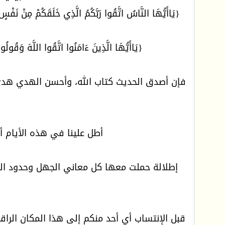
{يَاأَيُّهَا النَّاسُ اتَّقُوا رَبَّكُمُ الَّذِي خَلَقَكُمْ مِنْ نَفْسٍ 
{يَاأَيُّهَا الَّذِينَ ءَامَنُوا اتَّقُوا اللَّهَ وَقُول
فإن أصدق الحديث كتاب الله، وأحسن الهدي هدي مح
أطل علينا في هذه الأيام أ
إطلالة حملت معها كل معاني الجهل وحدود التف
قبل الإنتساب أي أحد منكم إلى هذا المكان الرا