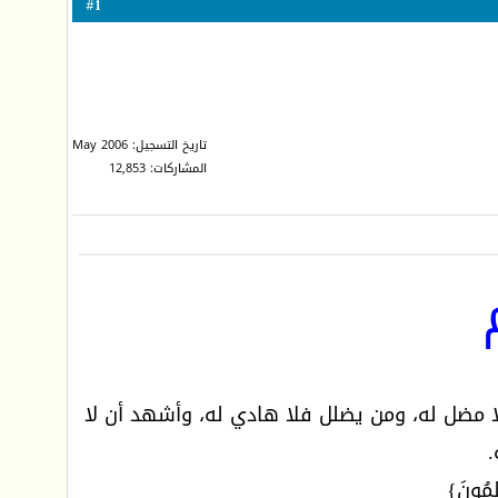
1
#
تاريخ التسجيل: May 2006
المشاركات: 12,853
ا مضل له، ومن يضلل فلا هادي له، وأشهد أن لا
.
ْلِمُونَ}