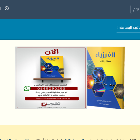
الج
يوم