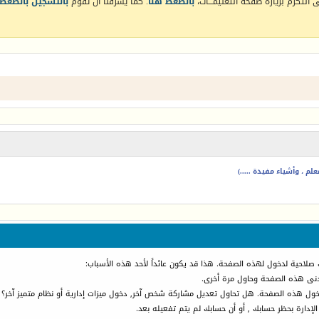
التكرم بزيارة صفحة التعليمـــات،
بالضغط هنا
. كما يشرفنا أن تقوم
بالتسجيل بالضغط 
م ، وأشياء مفيدة .....)
 صلاحية لدخول لهذه الصفحة. هذا قد يكون عائداً لأحد هذه الأسباب:
أدنى هذه الصفحة وحاول مرة أخرى.
دخول هذه الصفحة. هل تحاول تعديل مشاركة شخص آخر, دخول ميزات إدارية أو نظام متميز آخر؟
الإدارة بحظر حسابك , أو أن حسابك لم يتم تفعيله بعد.