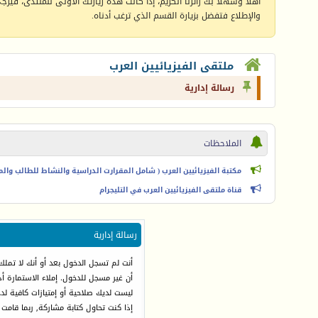
أهلا وسهلا بك زائرنا الكريم، إذا كانت هذه زيارتك الأولى للمنتدى، فيرجى 
والإطلاع فتفضل بزيارة القسم الذي ترغب أدناه.
ملتقى الفيزيائيين العرب
رسالة إدارية
الملاحظات
مكتبة الفيزيائيين العرب ( شامل المقرارت الدراسية والنشاط للطالب والمعل
قناة ملتقى الفيزيائيين العرب في التليجرام
رسالة إدارية
أنت لم تسجل الدخول بعد أو أنك لا تملك
أن غير مسجل للدخول. إملاء الاستمارة 
ليست لديك صلاحية أو إمتيازات كافية ل
إذا كنت تحاول كتابة مشاركة, ربما قامت 