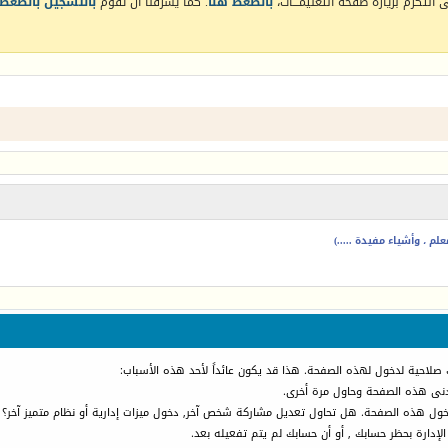
التكرم بزيارة صفحة التعليمـــات،
بالضغط هنا
. كما يشرفنا أن تقوم
بالتسجيل بالضغط 
م ، وأشياء مفيدة .....)
 صلاحية لدخول لهذه الصفحة. هذا قد يكون عائداً لأحد هذه الأسباب:
أدنى هذه الصفحة وحاول مرة أخرى.
دخول هذه الصفحة. هل تحاول تعديل مشاركة شخص آخر, دخول ميزات إدارية أو نظام متميز آخر؟
الإدارة بحظر حسابك , أو أن حسابك لم يتم تفعيله بعد.