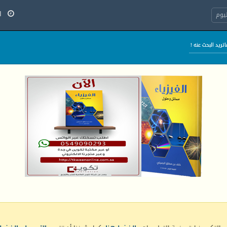
الج
يوم