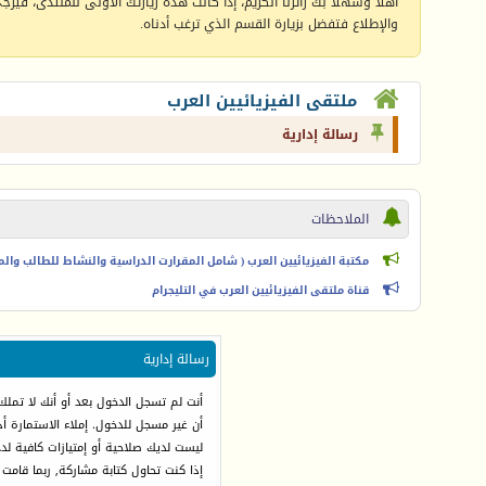
أهلا وسهلا بك زائرنا الكريم، إذا كانت هذه زيارتك الأولى للمنتدى، فيرجى 
والإطلاع فتفضل بزيارة القسم الذي ترغب أدناه.
ملتقى الفيزيائيين العرب
رسالة إدارية
الملاحظات
مكتبة الفيزيائيين العرب ( شامل المقرارت الدراسية والنشاط للطالب والمعل
قناة ملتقى الفيزيائيين العرب في التليجرام
رسالة إدارية
أنت لم تسجل الدخول بعد أو أنك لا تملك
أن غير مسجل للدخول. إملاء الاستمارة 
ليست لديك صلاحية أو إمتيازات كافية ل
إذا كنت تحاول كتابة مشاركة, ربما قامت 